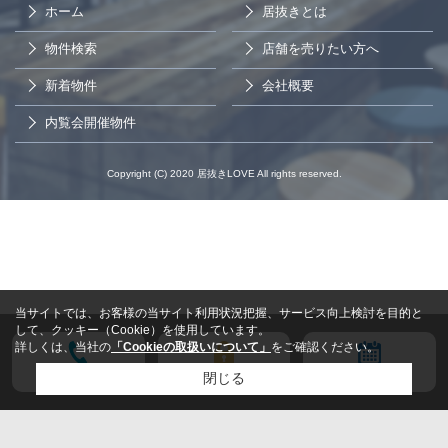
ホーム
居抜きとは
物件検索
店舗を売りたい方へ
新着物件
会社概要
内覧会開催物件
Copyright (C) 2020 居抜きLOVE All rights reserved.
当サイトでは、お客様の当サイト利用状況把握、サービス向上検討を目的と
して、クッキー（Cookie）を使用しています。
詳しくは、当社の
「Cookieの取扱いについて」
をご確認ください。
電話する
会員登録
来店予約
閉じる