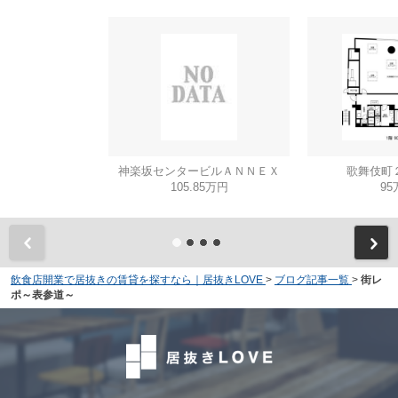
神楽坂センタービルＡＮＮＥＸ
歌舞伎町
105.85万円
95
飲食店開業で居抜きの賃貸を探すなら｜居抜きLOVE
>
ブログ記事一覧
>
街レ
ポ～表参道～