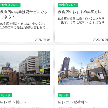
飲食店ブログ
飲食店ブログ
飲食店の開業は資金ゼロでも
飲食店のおすすめ集客方法
できる？
飲食店を経営し続けていくにあたり、
「集客」は常に意識しなければなりま
飲食店を開業するには、少なくとも
せん。新型コロナの影響で、日本中...
1,000万円の資金が必要と言われてい
ます。独立開業を夢見ている方の...
2026-06-08
2026-06-0
街レポ
街レポ
街レポ 〜川口〜
街レポ 〜稲荷町〜