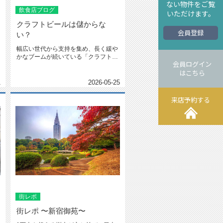
ない物件をご覧
飲食店ブログ
いただけます。
クラフトビールは儲からな
会員登録
い？
幅広い世代から支持を集め、長く緩や
かなブームが続いている「クラフトビ
会員ログイン
ール」。お店に導入してみようと考...
はこちら
1
2026-05-25
来店予約する
街レポ
街レポ 〜新宿御苑〜