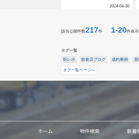
2024-04-30
217
1-20
該当公開件数
件
件表示
タグ一覧
街レポ
飲食店ブログ
成約事例
居
タグ一覧ページへ
ホーム
物件検索
新着