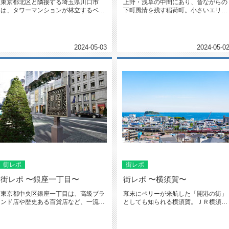
東京都北区と隣接する埼玉県川口市
上野・浅草の中間にあり、昔ながらの
は、タワーマンションが林立するベッ
下町風情を残す稲荷町。小さいエリア
ドタウンとして知られてきました。
ながらも「寄席発祥の地」や「日本...
そ...
2024-05-03
2024-05-0
街レポ
街レポ
街レポ 〜銀座一丁目〜
街レポ 〜横須賀〜
東京都中央区銀座一丁目は、高級ブラ
幕末にペリーが来航した「開港の街」
ンド店や歴史ある百貨店など、一流の
としても知られる横須賀。ＪＲ横須賀
店が数多く営業しているエリアです...
線が停車する横須賀駅周辺は、横須...