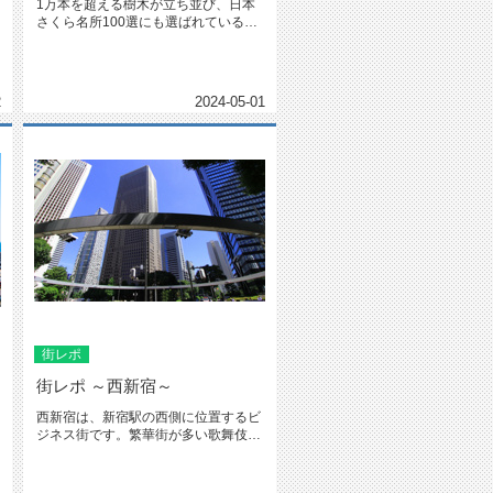
1万本を超える樹木が立ち並び、日本
さくら名所100選にも選ばれている新
宿御苑。この歴史ある庭園の最寄...
2
2024-05-01
街レポ
街レポ ～西新宿～
西新宿は、新宿駅の西側に位置するビ
ジネス街です。繁華街が多い歌舞伎町
方面とは線路を挟んで反対側に位置...