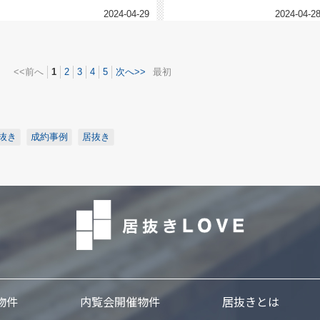
2024-04-29
2024-04-2
<<前へ
1
2
3
4
5
次へ>>
最初
抜き
成約事例
居抜き
物件
内覧会開催物件
居抜きとは