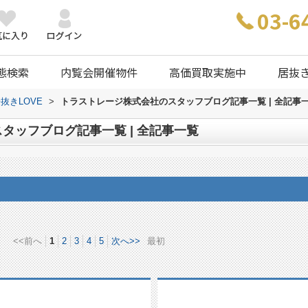
03-6
態検索
内覧会開催物件
高価買取実施中
居抜
抜きLOVE
>
トラストレージ株式会社のスタッフブログ記事一覧 | 全記事
タッフブログ記事一覧 | 全記事一覧
<<前へ
1
2
3
4
5
次へ>>
最初