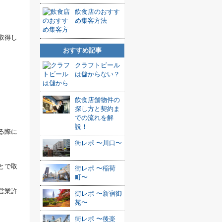
飲食店のおすす
め集客方法
取得し
おすすめ記事
クラフトビール
は儲からない？
飲食店舗物件の
探し方と契約ま
での流れを解
説！
る際に
街レポ 〜川口〜
とで取
街レポ 〜稲荷
町〜
営業許
街レポ 〜新宿御
苑〜
街レポ 〜後楽