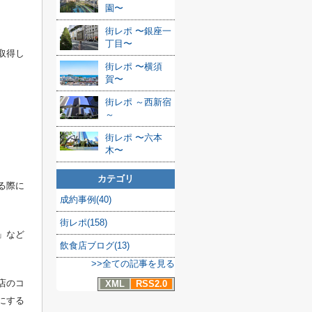
園〜
街レポ 〜銀座一
丁目〜
取得し
街レポ 〜横須
賀〜
街レポ ～西新宿
～
街レポ 〜六本
木〜
カテゴリ
る際に
成約事例(40)
街レポ(158)
」など
飲食店ブログ(13)
>>全ての記事を見る
店のコ
XML
RSS2.0
にする