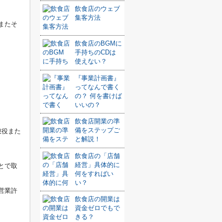
飲食店のウェブ
集客方法
またそ
飲食店のBGMに
手持ちのCDは
使えない？
『事業計画書』
ってなんで書く
の？ 何を書けば
いいの？
飲食店開業の準
備をステップご
懲役また
と解説！
飲食店の「店舗
経営」具体的に
とで取
何をすればい
い？
営業許
飲食店の開業は
資金ゼロでもで
きる？