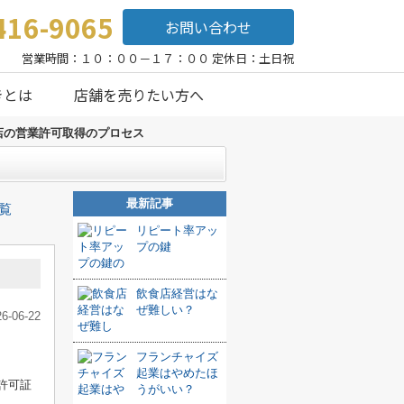
416-9065
お問い合わせ
営業時間：１０：００－１７：００ 定休日：土日祝
きとは
店舗を売りたい方へ
店の営業許可取得のプロセス
最新記事
覧
リピート率アッ
プの鍵
飲食店経営はな
ぜ難しい？
26-06-22
フランチャイズ
起業はやめたほ
許可証
うがいい？