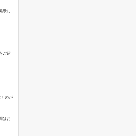
掲示し
をご紹
おくのが
間はお