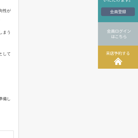
向性が
会員登録
。
会員ログイン
しまう
はこちら
来店予約する
として
準備し