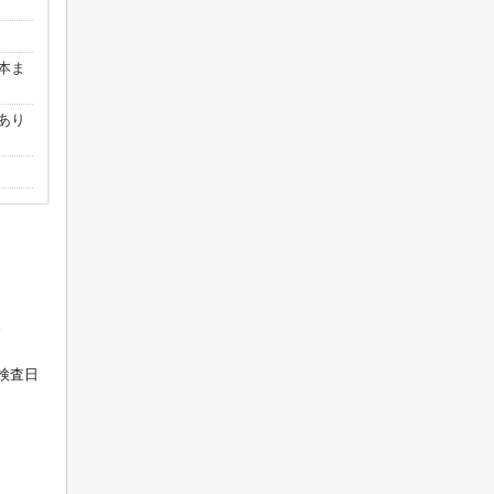
本ま
あり
。
検査日