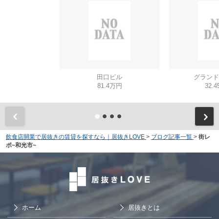
田口ビル
グランド
81.4万円
32.
飲食店開業で居抜きの賃貸を探すなら｜居抜きLOVE
>
ブログ記事一覧
>
街レ
ポ~和光市~
ホーム
居抜きとは