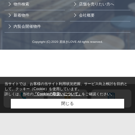
物件検索
店舗を売りたい方へ
新着物件
会社概要
内覧会開催物件
Copyright (C) 2020 居抜きLOVE All rights reserved.
当サイトでは、お客様の当サイト利用状況把握、サービス向上検討を目的と
して、クッキー（Cookie）を使用しています。
詳しくは、当社の
「Cookieの取扱いについて」
をご確認ください。
電話する
会員登録
来店予約
閉じる