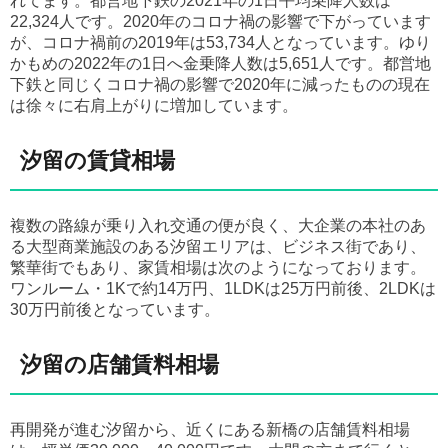
れてます。都営地下鉄の2021年の1日平均乗降人数は
22,324人です。2020年のコロナ禍の影響で下がっています
が、コロナ禍前の2019年は53,734人となっています。ゆり
かもめの2022年の1日へ金乗降人数は5,651人です。都営地
下鉄と同じくコロナ禍の影響で2020年に減ったものの現在
は徐々に右肩上がりに増加しています。
汐留の賃貸相場
複数の路線が乗り入れ交通の便が良く、大企業の本社のあ
る大型商業施設のある汐留エリアは、ビジネス街であり、
繁華街でもあり、家賃相場は次のようになっております。
ワンルーム・1Kで約14万円、1LDKは25万円前後、2LDKは
30万円前後となっています。
汐留の店舗賃料相場
再開発が進む汐留から、近くにある新橋の店舗賃料相場