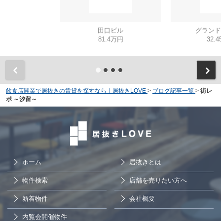
田口ビル
グランド
81.4万円
32.
飲食店開業で居抜きの賃貸を探すなら｜居抜きLOVE
>
ブログ記事一覧
>
街レ
ポ ～汐留～
ホーム
居抜きとは
物件検索
店舗を売りたい方へ
新着物件
会社概要
内覧会開催物件