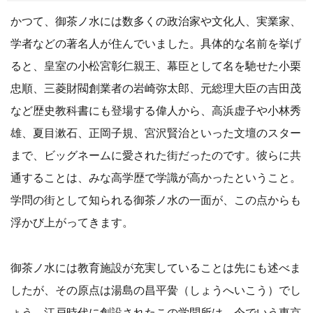
かつて、御茶ノ水には数多くの政治家や文化人、実業家、
学者などの著名人が住んでいました。具体的な名前を挙げ
ると、皇室の小松宮彰仁親王、幕臣として名を馳せた小栗
忠順、三菱財閥創業者の岩崎弥太郎、元総理大臣の吉田茂
など歴史教科書にも登場する偉人から、高浜虚子や小林秀
雄、夏目漱石、正岡子規、宮沢賢治といった文壇のスター
まで、ビッグネームに愛された街だったのです。彼らに共
通することは、みな高学歴で学識が高かったということ。
学問の街として知られる御茶ノ水の一面が、この点からも
浮かび上がってきます。
御茶ノ水には教育施設が充実していることは先にも述べま
したが、その原点は湯島の昌平黌（しょうへいこう）でし
ょう。江戸時代に創設されたこの学問所は、今でいう東京