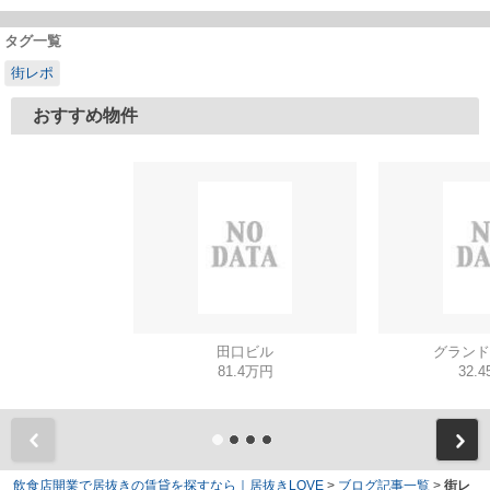
タグ一覧
街レポ
おすすめ物件
田口ビル
グランド
81.4万円
32.
飲食店開業で居抜きの賃貸を探すなら｜居抜きLOVE
>
ブログ記事一覧
>
街レ