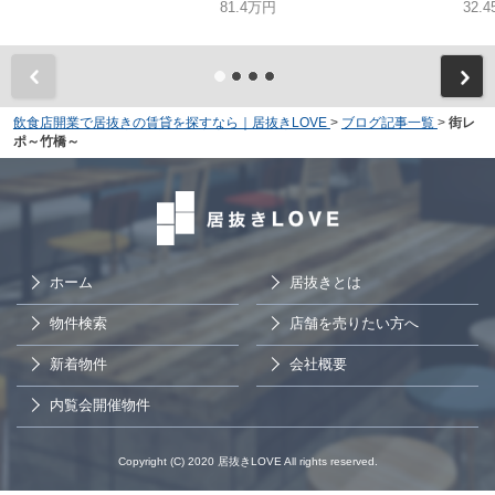
81.4万円
32.
飲食店開業で居抜きの賃貸を探すなら｜居抜きLOVE
>
ブログ記事一覧
>
街レ
ポ～竹橋～
ホーム
居抜きとは
物件検索
店舗を売りたい方へ
新着物件
会社概要
内覧会開催物件
Copyright (C) 2020 居抜きLOVE All rights reserved.