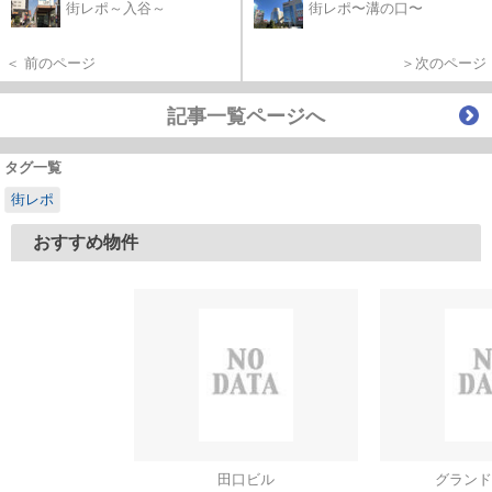
街レポ～入谷～
街レポ〜溝の口〜
＜ 前のページ
＞次のページ
記事一覧ページへ
タグ一覧
街レポ
おすすめ物件
田口ビル
グランド