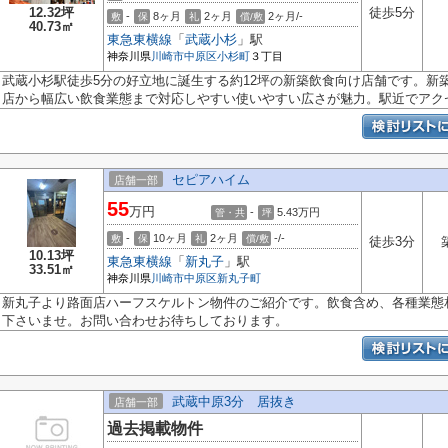
12.32坪
徒歩5分
-
8ヶ月
2ヶ月
2ヶ月/-
敷
保
礼
償/敷
40.73㎡
東急東横線
「
武蔵小杉
」駅
神奈川県
川崎市中原区
小杉町
３丁目
武蔵小杉駅徒歩5分の好立地に誕生する約12坪の新築飲食向け店舗です。新
店から幅広い飲食業態まで対応しやすい使いやすい広さが魅力。駅近でアクセ.
セピアハイム
店舗一部
55
万円
-
5.43
万円
管・共
坪
-
10ヶ月
2ヶ月
-/-
敷
保
礼
償/敷
徒歩3分
10.13坪
東急東横線
「
新丸子
」駅
33.51㎡
神奈川県
川崎市中原区
新丸子町
新丸子より路面店ハーフスケルトン物件のご紹介です。飲食含め、各種業態
下さいませ。お問い合わせお待ちしております。
武蔵中原3分 居抜き
店舗一部
過去掲載物件