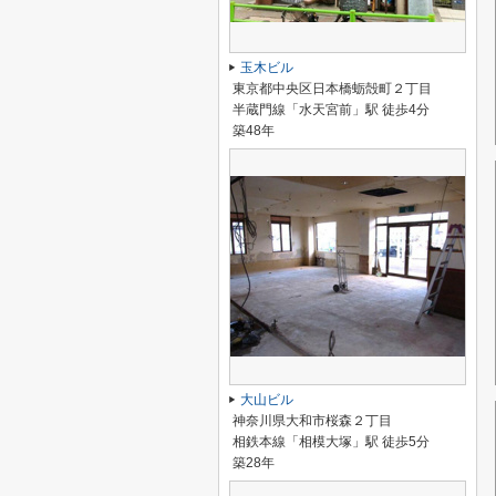
玉木ビル
東京都中央区日本橋蛎殻町２丁目
半蔵門線「水天宮前」駅 徒歩4分
築48年
大山ビル
神奈川県大和市桜森２丁目
相鉄本線「相模大塚」駅 徒歩5分
築28年