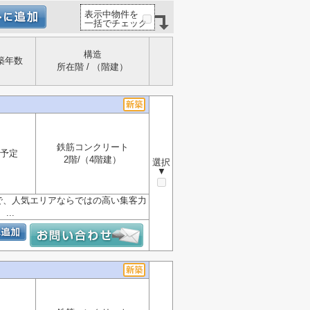
表示中物件を
一括でチェック
構造
築年数
所在階 / （階建）
鉄筋コンクリート
予定
2階/（4階建）
選択
▼
件で、人気エリアならではの高い集客力
..