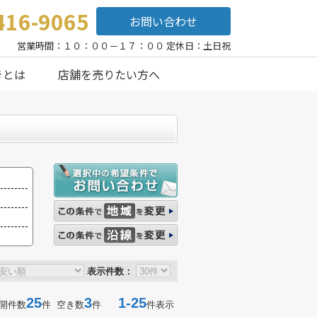
416-9065
お問い合わせ
営業時間：１０：００－１７：００ 定休日：土日祝
きとは
店舗を売りたい方へ
表示件数：
25
3
1-25
開件数
件 空き数
件
件表示