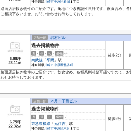
神奈川県
川崎市中原区
新城
１丁目
路面店居抜き物件のご紹介です。角地につき視認性良好です。飲食含め、各
ご相談下さいませ。お問い合わせお待ちしております。
岩村ビル
店舗一部
過去掲載物件
-
-
-
-/-
敷
保
礼
償/敷
徒歩2分
6.99坪
南武線
「
平間
」駅
23.11㎡
神奈川県
川崎市中原区
北谷町
路面店居抜き物件のご紹介です。飲食含め、各種業態相談可能ですので、お
わせお待ちしております。
木月１丁目ビル
店舗一部
過去掲載物件
-
-
-
-/-
敷
保
礼
償/敷
徒歩2分
6.75坪
東急東横線
「
元住吉
」駅
22.32㎡
神奈川県
川崎市中原区
木月
１丁目