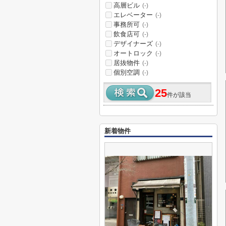
高層ビル
(-)
エレベーター
(-)
事務所可
(-)
飲食店可
(-)
デザイナーズ
(-)
オートロック
(-)
居抜物件
(-)
個別空調
(-)
25
件が該当
新着物件