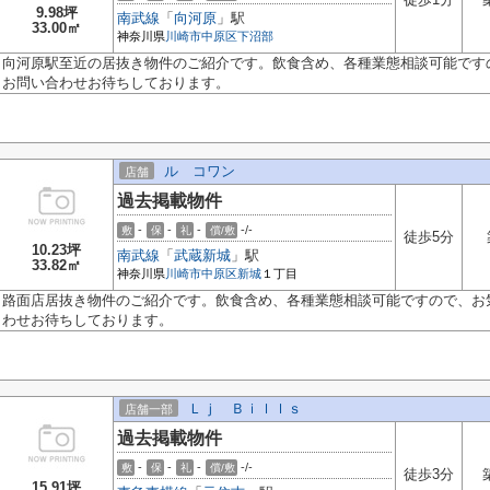
9.98坪
南武線
「
向河原
」駅
33.00㎡
神奈川県
川崎市中原区
下沼部
向河原駅至近の居抜き物件のご紹介です。飲食含め、各種業態相談可能です
お問い合わせお待ちしております。
ル コワン
店舗
過去掲載物件
-
-
-
-/-
敷
保
礼
償/敷
徒歩5分
10.23坪
南武線
「
武蔵新城
」駅
33.82㎡
神奈川県
川崎市中原区
新城
１丁目
路面店居抜き物件のご紹介です。飲食含め、各種業態相談可能ですので、お
わせお待ちしております。
Ｌｊ Ｂｉｌｌｓ
店舗一部
過去掲載物件
-
-
-
-/-
敷
保
礼
償/敷
徒歩3分
15.91坪