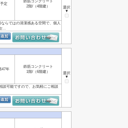
鉄筋コンクリート
予定
2階/（4階建）
選択
▼
築ならではの清潔感ある空間で、個人
..
鉄筋コンクリート
築47年
1階/（6階建）
選択
▼
相談可能ですので、お気軽にご相談