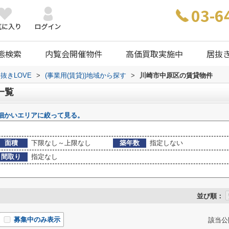
03-6
態検索
内覧会開催物件
高価買取実施中
居抜
抜きLOVE
>
(事業用(賃貸))地域から探す
>
川崎市中原区の賃貸物件
一覧
細かいエリアに絞って見る。
面積
下限なし～上限なし
築年数
指定しない
間取り
指定なし
並び順：
募集中のみ表示
該当公