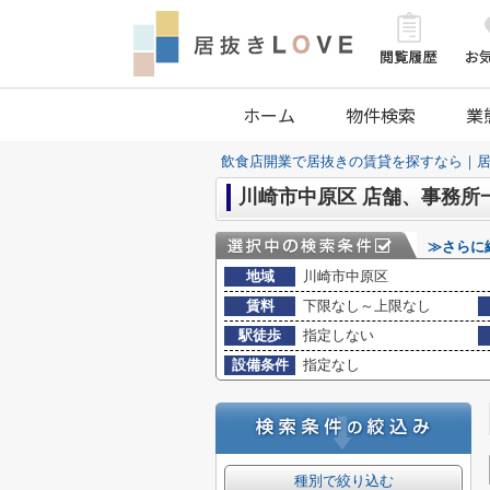
ホーム
物件検索
業
飲食店開業で居抜きの賃貸を探すなら｜居
川崎市中原区 店舗、事務所
≫さらに
地域
川崎市中原区
賃料
下限なし～上限なし
駅徒歩
指定しない
設備条件
指定なし
種別で絞り込む