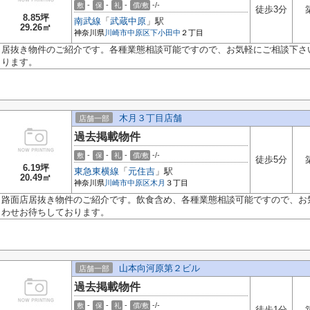
-
-
-
-/-
敷
保
礼
償/敷
徒歩3分
8.85坪
南武線
「
武蔵中原
」駅
29.26㎡
神奈川県
川崎市中原区
下小田中
２丁目
居抜き物件のご紹介です。各種業態相談可能ですので、お気軽にご相談下さ
ります。
木月３丁目店舗
店舗一部
過去掲載物件
-
-
-
-/-
敷
保
礼
償/敷
徒歩5分
6.19坪
東急東横線
「
元住吉
」駅
20.49㎡
神奈川県
川崎市中原区
木月
３丁目
路面店居抜き物件のご紹介です。飲食含め、各種業態相談可能ですので、お
わせお待ちしております。
山本向河原第２ビル
店舗一部
過去掲載物件
-
-
-
-/-
敷
保
礼
償/敷
徒歩1分