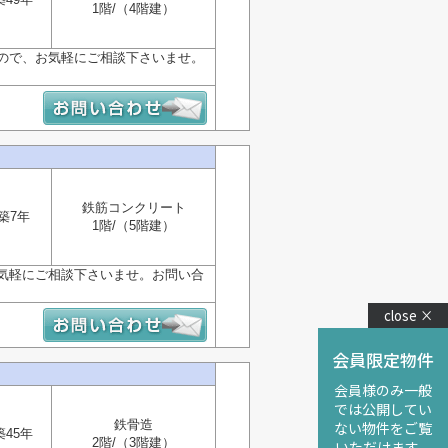
1階/（4階建）
ので、お気軽にご相談下さいませ。
鉄筋コンクリート
築7年
1階/（5階建）
気軽にご相談下さいませ。お問い合
close ×
会員限定物件
会員様のみ一般
では公開してい
鉄骨造
ない物件をご覧
築45年
2階/（3階建）
いただけます。