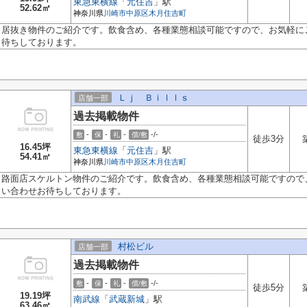
東急東横線
「
元住吉
」駅
52.62㎡
神奈川県
川崎市中原区
木月住吉町
居抜き物件のご紹介です。飲食含め、各種業態相談可能ですので、お気軽に
待ちしております。
Ｌｊ Ｂｉｌｌｓ
店舗一部
過去掲載物件
-
-
-
-/-
敷
保
礼
償/敷
徒歩3分
16.45坪
東急東横線
「
元住吉
」駅
54.41㎡
神奈川県
川崎市中原区
木月住吉町
路面店スケルトン物件のご紹介です。飲食含め、各種業態相談可能ですので
い合わせお待ちしております。
村松ビル
店舗一部
過去掲載物件
-
-
-
-/-
敷
保
礼
償/敷
徒歩5分
19.19坪
南武線
「
武蔵新城
」駅
63.46㎡