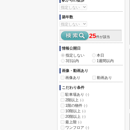
駅からの徒歩
築年数
25
件が該当
情報公開日
指定しない
本日
3日以内
1週間以内
画像・動画あり
画像あり
動画あり
こだわり条件
駐車場あり
(-)
2階以上
(-)
1階の物件
(-)
10階以上
(-)
20階以上
(-)
最上階
(-)
ワンフロア
(-)