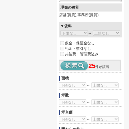
現在の種別
店舗(賃貸),事務所(賃貸)
▼賃料
～
敷金・保証金なし
礼金・敷引なし
共益費・管理費込み
25
件が該当
面積
～
坪数
～
坪単価
～