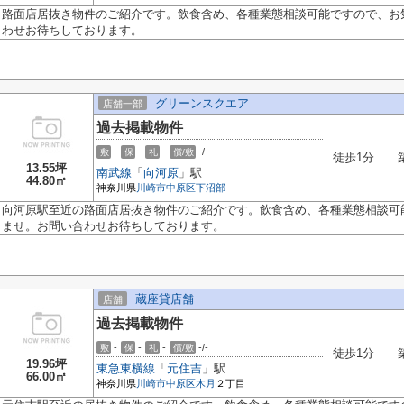
路面店居抜き物件のご紹介です。飲食含め、各種業態相談可能ですので、お
わせお待ちしております。
グリーンスクエア
店舗一部
過去掲載物件
-
-
-
-/-
敷
保
礼
償/敷
徒歩1分
13.55坪
南武線
「
向河原
」駅
44.80㎡
神奈川県
川崎市中原区
下沼部
向河原駅至近の路面店居抜き物件のご紹介です。飲食含め、各種業態相談可
ませ。お問い合わせお待ちしております。
蔵座貸店舗
店舗
過去掲載物件
-
-
-
-/-
敷
保
礼
償/敷
徒歩1分
19.96坪
東急東横線
「
元住吉
」駅
66.00㎡
神奈川県
川崎市中原区
木月
２丁目