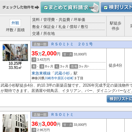
賃料 / 管理費・共益費 / 坪単価
外観
駅徒歩
敷金 / 保証金 / 礼金 / 償却 / 敷引
停歩
坪数 / 面積
交通 / 所在地
ＲＳＯミトミ ２０１号
店舗一部
35
2,000
万
円
33,000円
管・共
3.43
万円
坪
10.25坪
徒歩4分
-
8ヶ月
3ヶ月
3ヶ月/-
敷
保
礼
償/敷
33.91㎡
東急東横線
「
武蔵小杉
」駅
神奈川県
川崎市中原区
小杉町
３丁目
武蔵小杉駅徒歩4分、約10.3坪の新築店舗です。2026年完成予定の築浅物
が期待できます。居酒屋や焼鳥店、イタリアン、バー、ダイニングバーなど、.
ＲＳＯミトミ
店舗一部
36
3,000
万
円
33,000円
管・共
2.95
万円
坪