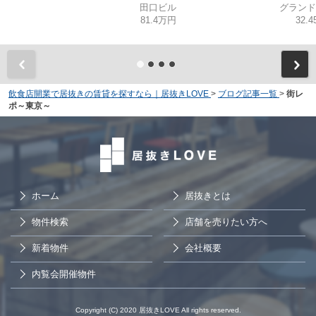
田口ビル
グランド
81.4万円
32.
飲食店開業で居抜きの賃貸を探すなら｜居抜きLOVE
>
ブログ記事一覧
>
街レ
ポ～東京～
ホーム
居抜きとは
物件検索
店舗を売りたい方へ
新着物件
会社概要
内覧会開催物件
Copyright (C) 2020 居抜きLOVE All rights reserved.