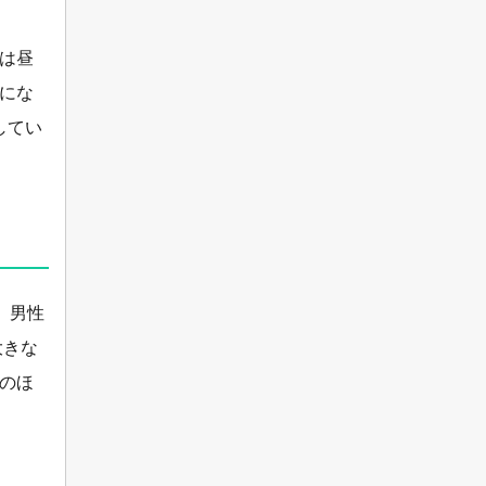
は昼
にな
してい
、男性
大きな
のほ