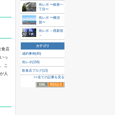
街レポ 〜銀座一
丁目〜
街レポ 〜横須
賀〜
街レポ ～西新宿
～
カテゴリ
飲食店
成約事例(40)
いっ
街レポ(158)
、こ
飲食店ブログ(13)
が人
>>全ての記事を見る
XML
RSS2.0