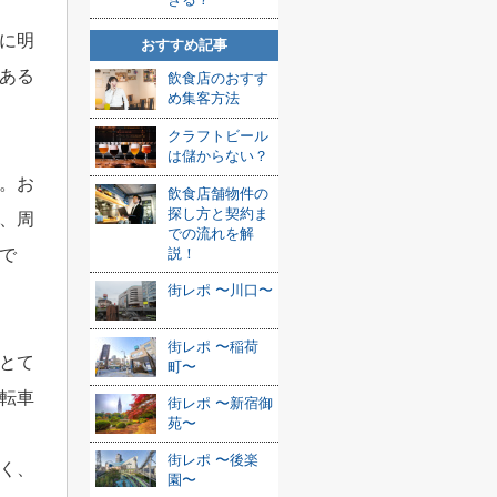
に明
おすすめ記事
ある
飲食店のおすす
め集客方法
クラフトビール
は儲からない？
。お
飲食店舗物件の
探し方と契約ま
、周
での流れを解
説！
で
街レポ 〜川口〜
街レポ 〜稲荷
とて
町〜
転車
街レポ 〜新宿御
苑〜
街レポ 〜後楽
く、
園〜