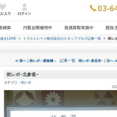
03-6
態検索
内覧会開催物件
高価買取実施中
居抜
抜きLOVE
>
トラストレージ株式会社のスタッフブログ記事一覧
>
街レ
記事一覧
≪ 前へ｜街レポ～新板橋～
街レポ~泉岳寺~｜次へ 
街レポ~北参道~
カテゴリ：
街レポ
20