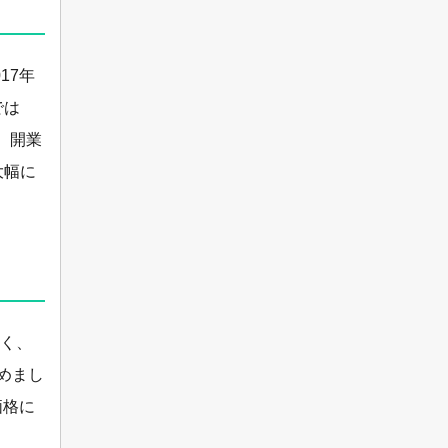
17年
では
、開業
大幅に
高く、
めまし
価格に