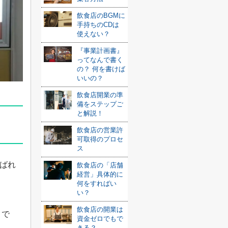
飲食店のBGMに
手持ちのCDは
使えない？
『事業計画書』
ってなんで書く
の？ 何を書けば
いいの？
飲食店開業の準
備をステップご
と解説！
飲食店の営業許
可取得のプロセ
ス
ばれ
飲食店の「店舗
経営」具体的に
何をすればい
い？
飲食店の開業は
きで
資金ゼロでもで
きる？