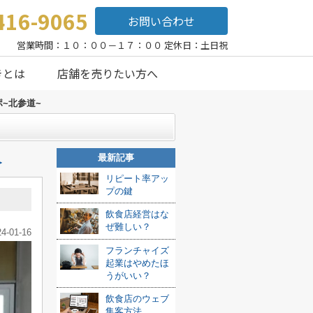
416-9065
お問い合わせ
営業時間：１０：００－１７：００ 定休日：土日祝
きとは
店舗を売りたい方へ
ポ~北参道~
最新記事
≫
リピート率アッ
プの鍵
飲食店経営はな
ぜ難しい？
24-01-16
フランチャイズ
起業はやめたほ
うがいい？
飲食店のウェブ
集客方法