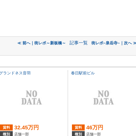
記事一覧
≪ 前へ｜街レポ～新板橋～
街レポ~泉岳寺~｜次へ 
グランドネス音羽
春日駅前ビル
32.45万円
46万円
賃料
賃料
種別
店舗一部
種別
店舗一部