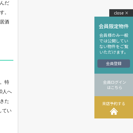
んだ
す。
close ×
居酒
会員限定物件
会員様のみ一般
では公開してい
ない物件をご覧
いただけます。
会員登録
会員ログイン
。特
はこちら
0人へ
きた
来店予約する
してい