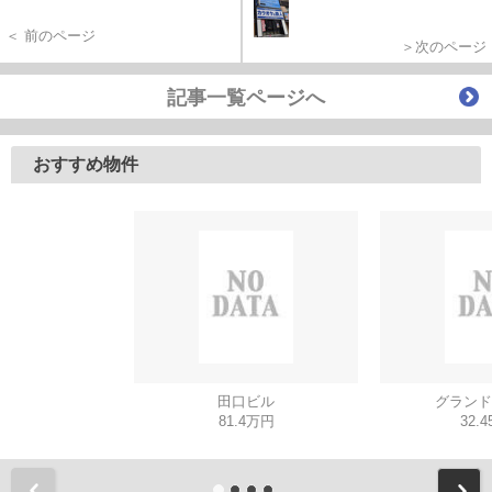
＜ 前のページ
＞次のページ
記事一覧ページへ
おすすめ物件
田口ビル
グランド
81.4万円
32.