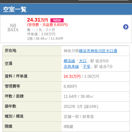
空室一覧
24.31
万
円
NEW
(管理費・共益費 8,800円)
敷：-｜礼：2ヶ月
坪単価：
2.09
万円
1階 / 38.48㎡ / 11.64坪
所在地
神奈川県
横浜市神奈川区
大口通
横浜線
「
大口
」駅 徒歩5分
交通
京急本線
「
子安
」駅 徒歩7分
賃料 / 坪単価
24.31万円
/ 2.09万円
管理費等
8,800円
坪数 / 面積
11.64坪 / 38.48㎡
築年数
2012年 3月 (築14年)
種別 / 構造
店舗一部 / 鉄骨造
階建
4階建