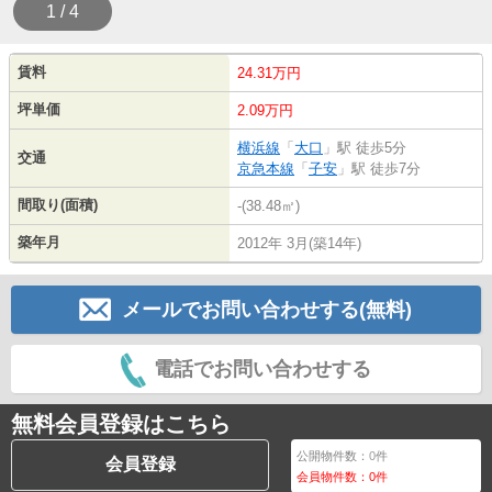
1 / 4
賃料
24.31万円
坪単価
2.09万円
横浜線
「
大口
」駅 徒歩5分
交通
京急本線
「
子安
」駅 徒歩7分
間取り(面積)
-(38.48㎡)
築年月
2012年 3月(築14年)
メールでお問い合わせする(無料)
電話でお問い合わせする
無料会員登録はこちら
公開物件数：
0
件
会員登録
会員物件数：
0
件