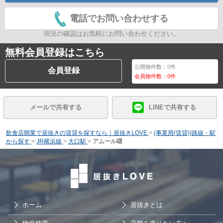
電話でお問い合わせする
現況の確認はお気軽にお問い合わせください。
無料会員登録はこちら
公開物件数：
0
件
会員登録
会員物件数：
0
件
メールで共有する
LINEで共有する
飲食店開業で居抜きの賃貸を探すなら｜居抜きLOVE
>
(事業用(賃貸))路線・駅
から探す
>
JR横浜線
>
大口駅
>
アムール曙
ホーム
居抜きとは