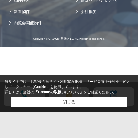
物件検索
店舗を売りたい方へ
新着物件
会社概要
内覧会開催物件
Copyright (C) 2020 居抜きLOVE All rights reserved.
当サイトでは、お客様の当サイト利用状況把握、サービス向上検討を目的と
して、クッキー（Cookie）を使用しています。
詳しくは、当社の
「Cookieの取扱いについて」
をご確認ください。
電話する
会員登録
来店予約
閉じる