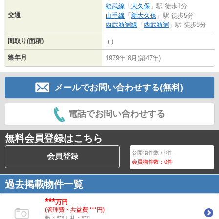
総武線
「
大久保
」駅 徒歩1分
交通
山手線
「
新大久保
」駅 徒歩5分
西武新宿線
「
西武新宿
」駅 徒歩8分
間取り(面積)
-(-)
築年月
1979年 8月(築47年)
メールでお問い合わせする(無料)
電話でお問い合わせする
無料会員登録はこちら
公開物件数：
0
件
会員登録
会員物件数：
0
件
過去掲載物件一覧
***
万円
(管理費・共益費 ***円)
敷：***｜礼：***