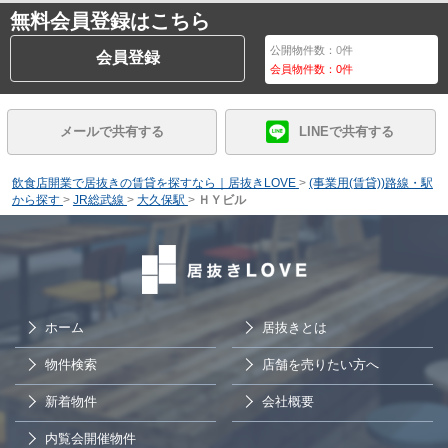
無料会員登録はこちら
公開物件数：
0
件
会員登録
会員物件数：
0
件
メールで共有する
LINEで共有する
飲食店開業で居抜きの賃貸を探すなら｜居抜きLOVE
>
(事業用(賃貸))路線・駅
から探す
>
JR総武線
>
大久保駅
>
ＨＹビル
ホーム
居抜きとは
物件検索
店舗を売りたい方へ
新着物件
会社概要
内覧会開催物件