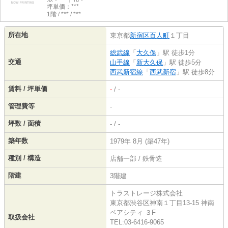
坪単価：***
1階 / *** / ***
所在地
東京都
新宿区
百人町
１丁目
総武線
「
大久保
」駅 徒歩1分
交通
山手線
「
新大久保
」駅 徒歩5分
西武新宿線
「
西武新宿
」駅 徒歩8分
賃料 / 坪単価
-
/ -
管理費等
-
坪数 / 面積
- / -
築年数
1979年 8月 (築47年)
種別 / 構造
店舗一部 / 鉄骨造
階建
3階建
トラストレージ株式会社
東京都渋谷区神南１丁目13-15 神南
ペアシティ ３F
取扱会社
TEL:03-6416-9065