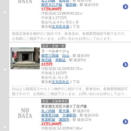
丸ノ内線
「
茗荷谷
」駅 徒歩13分
都営大江戸線
「
飯田橋
」駅 徒歩15分
17
万
6,000
円
坪数/面積:
13.86坪/45.82㎡
坪単価:
1.27
万円
敷金/礼金:
4.4ヶ月/1ヶ月
東京都
文京区
水道
１丁目
路面店居抜き物件のご紹介です。飲食含め、各種業態相談可能ですので、
お気軽にご相談下さいませ。お問い合わせお待ちしております。
賃貸｜店舗一部
ラ・ベルネージュ
都営三田線
「
白山
」駅 徒歩3分
南北線
「
本駒込
」駅 徒歩5分
22
万円
坪数/面積:
10.20坪/33.75㎡
坪単価:
2.16
万円
敷金/礼金:
-/1ヶ月
東京都
文京区
向丘
１丁目
白山より路面店スケルトン物件のご紹介です。飲食含め、各種業態相談可
能ですので、お気軽にご相談下さいませ。お問い合わせお待ちしておりま
す。
賃貸｜店舗事務所
東京都文京区大塚５丁目戸建
丸ノ内線
「
新大塚
」駅 徒歩1分
都電荒川線
「
大塚駅前
」駅 徒歩10分
有楽町線
「
護国寺
」駅 徒歩12分
23
万
1,000
円
坪数/面積:
14.33坪/47.38㎡