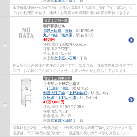
東京都
文京区
本郷
１丁目
水道橋駅徒歩3分の好立地にある約13.8坪の店舗向け物件です。駅近なら
ではの利便性があり、地域のお客様や周辺利用者の集客が期待できます。
使いやすい広さで、飲食店の新規開業や移転...
賃貸｜店舗一部
春日駅前ビル
都営三田線
「
春日
」駅 徒歩1分
丸ノ内線
「
後楽園
」駅 徒歩2分
46
万円
坪数/面積:
16.82坪/55.61㎡
坪単価:
2.73
万円
敷金/礼金:
-/1ヶ月
東京都
文京区
小石川
１丁目
春日駅至近の居抜き物件のご紹介です。飲食含め、各種業態相談可能です
ので、お気軽にご相談下さいませ。お問い合わせお待ちしております。
賃貸｜店舗事務所
マガザン上野広小路２
千代田線
「
湯島
」駅 徒歩2分
都営大江戸線
「
上野御徒町
」駅 徒歩4分
銀座線
「
上野広小路
」駅 徒歩4分
47
万
3,000
円
坪数/面積:
8.19坪/27.09㎡
坪単価:
5.78
万円
敷金/礼金:
-/2ヶ月
東京都
文京区
湯島
３丁目
湯島駅徒歩2分、上野御徒町・上野広小路駅も利用可能な好アクセスの路
面店舗。2023年築の築浅物件で、視認性の高いガラス張り外観と1フロア