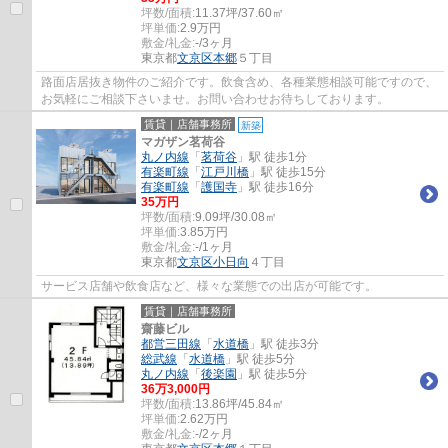
坪数/面積:
11.37坪/37.60㎡
坪単価:
2.9
万円
敷金/礼金:
-/3ヶ月
東京都
文京区
本郷
５丁目
路面店居抜き物件のご紹介です。飲食含め、各種業態相談可能ですので、
お気軽にご相談下さいませ。お問い合わせお待ちしております。
賃貸｜店舗事務所
新築
マガザン茗荷谷
丸ノ内線
「
茗荷谷
」駅 徒歩1分
有楽町線
「
江戸川橋
」駅 徒歩15分
有楽町線
「
護国寺
」駅 徒歩16分
35
万円
坪数/面積:
9.09坪/30.08㎡
坪単価:
3.85
万円
敷金/礼金:
-/1ヶ月
東京都
文京区
小日向
４丁目
サービス店舗や飲食店など、様々な業態での出店が可能です。
賃貸｜店舗事務所
齋藤ビル
都営三田線
「
水道橋
」駅 徒歩3分
総武線
「
水道橋
」駅 徒歩5分
丸ノ内線
「
後楽園
」駅 徒歩5分
36
万
3,000
円
坪数/面積:
13.86坪/45.84㎡
坪単価:
2.62
万円
敷金/礼金:
-/2ヶ月