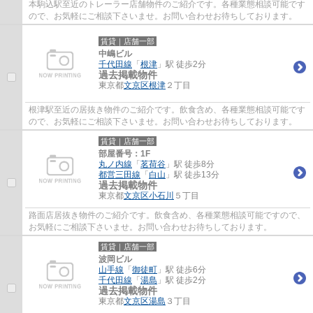
本駒込駅至近のトレーラー店舗物件のご紹介です。各種業態相談可能です
ので、お気軽にご相談下さいませ。お問い合わせお待ちしております。
賃貸｜店舗一部
中嶋ビル
千代田線
「
根津
」駅 徒歩2分
過去掲載物件
東京都
文京区
根津
２丁目
根津駅至近の居抜き物件のご紹介です。飲食含め、各種業態相談可能です
ので、お気軽にご相談下さいませ。お問い合わせお待ちしております。
賃貸｜店舗一部
部屋番号：1F
丸ノ内線
「
茗荷谷
」駅 徒歩8分
都営三田線
「
白山
」駅 徒歩13分
過去掲載物件
東京都
文京区
小石川
５丁目
路面店居抜き物件のご紹介です。飲食含め、各種業態相談可能ですので、
お気軽にご相談下さいませ。お問い合わせお待ちしております。
賃貸｜店舗一部
波岡ビル
山手線
「
御徒町
」駅 徒歩6分
千代田線
「
湯島
」駅 徒歩2分
過去掲載物件
東京都
文京区
湯島
３丁目