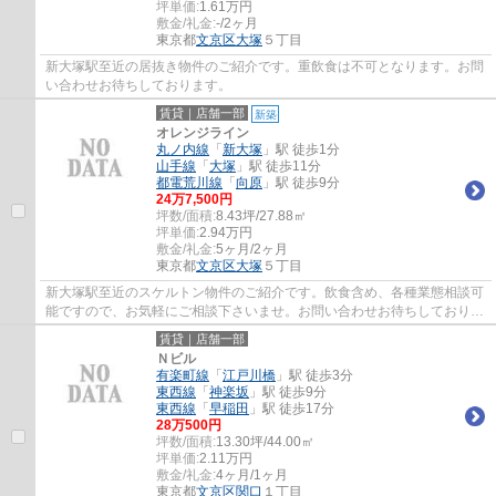
坪単価:
1.61
万円
敷金/礼金:
-/2ヶ月
東京都
文京区
大塚
５丁目
新大塚駅至近の居抜き物件のご紹介です。重飲食は不可となります。お問
い合わせお待ちしております。
賃貸｜店舗一部
新築
オレンジライン
丸ノ内線
「
新大塚
」駅 徒歩1分
山手線
「
大塚
」駅 徒歩11分
都電荒川線
「
向原
」駅 徒歩9分
24
万
7,500
円
坪数/面積:
8.43坪/27.88㎡
坪単価:
2.94
万円
敷金/礼金:
5ヶ月/2ヶ月
東京都
文京区
大塚
５丁目
新大塚駅至近のスケルトン物件のご紹介です。飲食含め、各種業態相談可
能ですので、お気軽にご相談下さいませ。お問い合わせお待ちしておりま
す。
賃貸｜店舗一部
Ｎビル
有楽町線
「
江戸川橋
」駅 徒歩3分
東西線
「
神楽坂
」駅 徒歩9分
東西線
「
早稲田
」駅 徒歩17分
28
万
500
円
坪数/面積:
13.30坪/44.00㎡
坪単価:
2.11
万円
敷金/礼金:
4ヶ月/1ヶ月
東京都
文京区
関口
１丁目