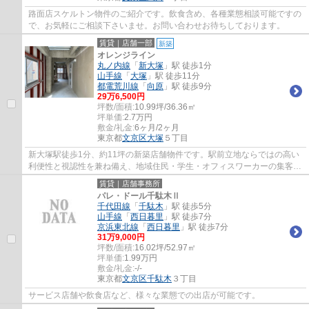
路面店スケルトン物件のご紹介です。飲食含め、各種業態相談可能ですの
で、お気軽にご相談下さいませ。お問い合わせお待ちしております。
賃貸｜店舗一部
新築
オレンジライン
丸ノ内線
「
新大塚
」駅 徒歩1分
山手線
「
大塚
」駅 徒歩11分
都電荒川線
「
向原
」駅 徒歩9分
29
万
6,500
円
坪数/面積:
10.99坪/36.36㎡
坪単価:
2.7
万円
敷金/礼金:
6ヶ月/2ヶ月
東京都
文京区
大塚
５丁目
新大塚駅徒歩1分、約11坪の新築店舗物件です。駅前立地ならではの高い
利便性と視認性を兼ね備え、地域住民・学生・オフィスワーカーの集客が
期待できます。2026年新築で設備面も整いや...
賃貸｜店舗事務所
パレ・ドール千駄木Ⅱ
千代田線
「
千駄木
」駅 徒歩5分
山手線
「
西日暮里
」駅 徒歩7分
京浜東北線
「
西日暮里
」駅 徒歩7分
31
万
9,000
円
坪数/面積:
16.02坪/52.97㎡
坪単価:
1.99
万円
敷金/礼金:
-/-
東京都
文京区
千駄木
３丁目
サービス店舗や飲食店など、様々な業態での出店が可能です。