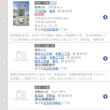
1テナント仕様が魅力です。約8坪のコンパク...
賃貸｜店舗
新築
根津3分 スケルトン
千代田線
「
根津
」駅 徒歩3分
55
万円
坪数/面積:
16.74坪/55.35㎡
坪単価:
3.29
万円
敷金/礼金:
-/1ヶ月
東京都
文京区
根津
２丁目
根津駅徒歩3分、約16.7坪の新築一棟貸し店舗物件です。文京区根津エリ
アは下町情緒と文化的な街並みが残る人気エリアで、観光客・地域住民・
感度の高い来街者の集客が期待できます。20...
賃貸｜店舗一部
柴田ビル
都営大江戸線
「
本郷三丁目
」駅 徒歩5分
丸ノ内線
「
本郷三丁目
」駅 徒歩6分
都営三田線
「
春日
」駅 徒歩7分
過去掲載物件
東京都
文京区
本郷
４丁目
路面店居抜き物件のご紹介です。飲食含め、各種業態相談可能ですので、
お気軽にご相談下さいませ。お問い合わせお待ちしております。
賃貸｜店舗
本駒込1分 トレーラー
南北線
「
本駒込
」駅 徒歩1分
過去掲載物件
東京都
文京区
本駒込
１丁目