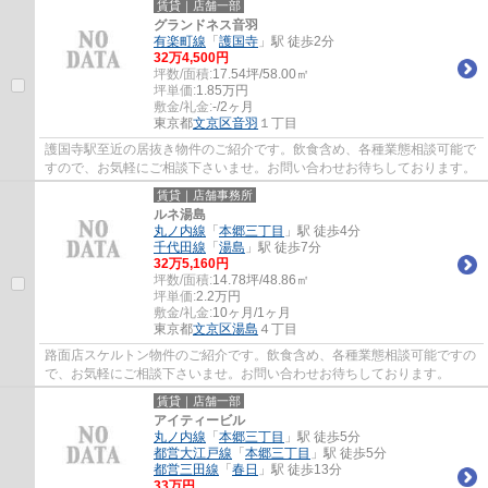
賃貸｜店舗一部
グランドネス音羽
有楽町線
「
護国寺
」駅 徒歩2分
32
万
4,500
円
坪数/面積:
17.54坪/58.00㎡
坪単価:
1.85
万円
敷金/礼金:
-/2ヶ月
東京都
文京区
音羽
１丁目
護国寺駅至近の居抜き物件のご紹介です。飲食含め、各種業態相談可能で
すので、お気軽にご相談下さいませ。お問い合わせお待ちしております。
賃貸｜店舗事務所
ルネ湯島
丸ノ内線
「
本郷三丁目
」駅 徒歩4分
千代田線
「
湯島
」駅 徒歩7分
32
万
5,160
円
坪数/面積:
14.78坪/48.86㎡
坪単価:
2.2
万円
敷金/礼金:
10ヶ月/1ヶ月
東京都
文京区
湯島
４丁目
路面店スケルトン物件のご紹介です。飲食含め、各種業態相談可能ですの
で、お気軽にご相談下さいませ。お問い合わせお待ちしております。
賃貸｜店舗一部
アイティービル
丸ノ内線
「
本郷三丁目
」駅 徒歩5分
都営大江戸線
「
本郷三丁目
」駅 徒歩5分
都営三田線
「
春日
」駅 徒歩13分
33
万円