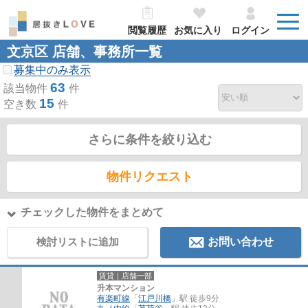
閲覧履歴
お気に入り
ログイン
文京区 店舗、事務所一覧
募集中のみ表示
63
該当物件
件
15
空き数
件
さらに条件を絞り込む
物件リクエスト
チェックした物件をまとめて
検討リストに追加
お問い合わせ
賃貸｜店舗一部
升本マンション
有楽町線
「
江戸川橋
」駅 徒歩9分