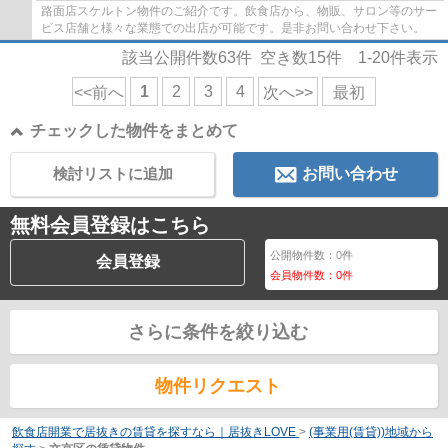
路面店スケルトン物件のご紹介です。飲食店から、物販、サロン等のサー
ビス店舗と様々な業態での出店が可能です。是非お問い合わせ下さい。
該当公開件数
63
件 空き数
15
件
1-20
件表示
1
2
3
4
<<前へ
次へ>>
最初
チェックした物件をまとめて
検討リストに追加
お問い合わせ
無料会員登録はこちら
公開物件数：
0
件
会員登録
会員物件数：
0
件
さらに条件を絞り込む
物件リクエスト
飲食店開業で居抜きの賃貸を探すなら｜居抜きLOVE
>
(事業用(賃貸))地域から