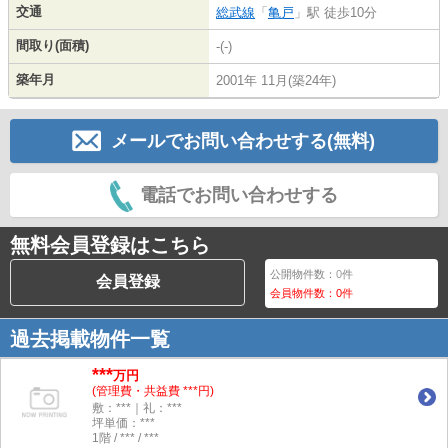
交通
総武線
「
亀戸
」駅 徒歩10分
間取り(面積)
-(-)
築年月
2001年 11月(築24年)
メールでお問い合わせする(無料)
電話でお問い合わせする
無料会員登録はこちら
公開物件数：
0
件
会員登録
会員物件数：
0
件
過去掲載物件一覧
***
万円
(管理費・共益費 ***円)
敷：***｜礼：***
坪単価：***
1階 / *** / ***