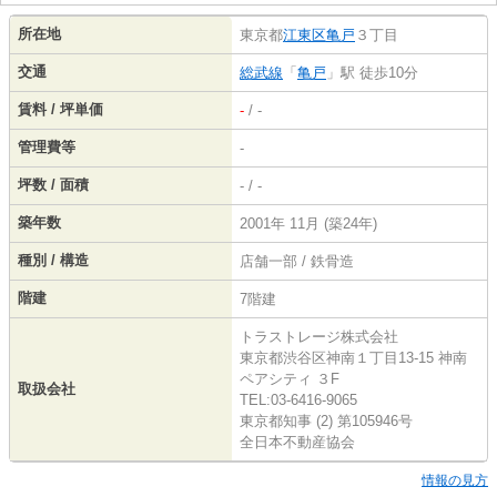
所在地
東京都
江東区
亀戸
３丁目
交通
総武線
「
亀戸
」駅 徒歩10分
賃料 / 坪単価
-
/ -
管理費等
-
坪数 / 面積
- / -
築年数
2001年 11月 (築24年)
種別 / 構造
店舗一部 / 鉄骨造
階建
7階建
トラストレージ株式会社
東京都渋谷区神南１丁目13-15 神南
ペアシティ ３F
取扱会社
TEL:03-6416-9065
東京都知事 (2) 第105946号
全日本不動産協会
情報の見方