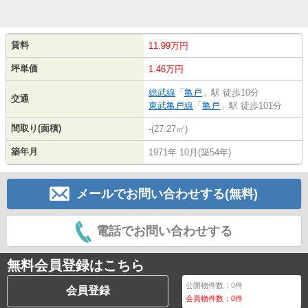
賃料
11.99万円
坪単価
1.46万円
総武線
「
亀戸
」駅 徒歩10分
交通
東武亀戸線
「
亀戸
」駅 徒歩101分
間取り(面積)
-(27.27㎡)
築年月
1971年 10月(築54年)
メールでお問い合わせする(無料)
電話でお問い合わせする
無料会員登録はこちら
公開物件数：
0
件
会員登録
会員物件数：
0
件