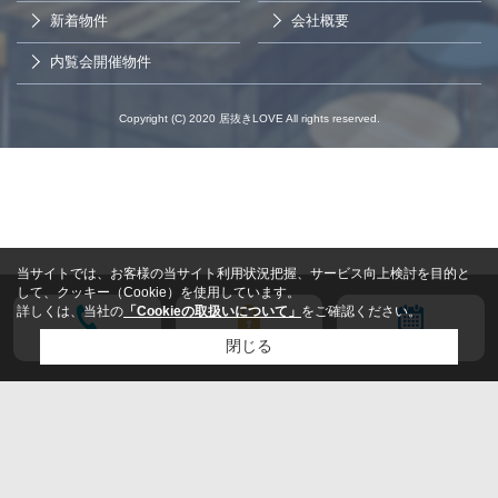
新着物件
会社概要
内覧会開催物件
Copyright (C) 2020 居抜きLOVE All rights reserved.
当サイトでは、お客様の当サイト利用状況把握、サービス向上検討を目的と
して、クッキー（Cookie）を使用しています。
詳しくは、当社の
「Cookieの取扱いについて」
をご確認ください。
電話する
会員登録
来店予約
閉じる