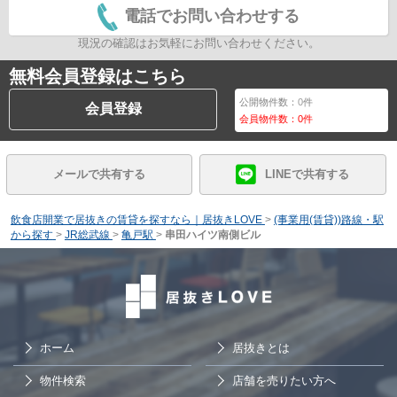
電話でお問い合わせする
現況の確認はお気軽にお問い合わせください。
無料会員登録はこちら
公開物件数：
0
件
会員登録
会員物件数：
0
件
メールで共有する
LINEで共有する
飲食店開業で居抜きの賃貸を探すなら｜居抜きLOVE
>
(事業用(賃貸))路線・駅
から探す
>
JR総武線
>
亀戸駅
>
串田ハイツ南側ビル
ホーム
居抜きとは
物件検索
店舗を売りたい方へ