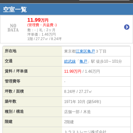
空室一覧
11.99
万
円
(管理費・共益費 -)
敷：-｜礼：2ヶ月
坪単価：
1.46
万円
1階 / 27.27㎡ / 8.24坪
所在地
東京都
江東区
亀戸
３丁目
交通
総武線
「
亀戸
」駅 徒歩10～101分
賃料 / 坪単価
11.99万円
/ 1.46万円
管理費等
-
坪数 / 面積
8.24坪 / 27.27㎡
築年数
1971年 10月 (築54年)
種別 / 構造
店舗一部 / 木造
階建
2階建
トラストレージ株式会社