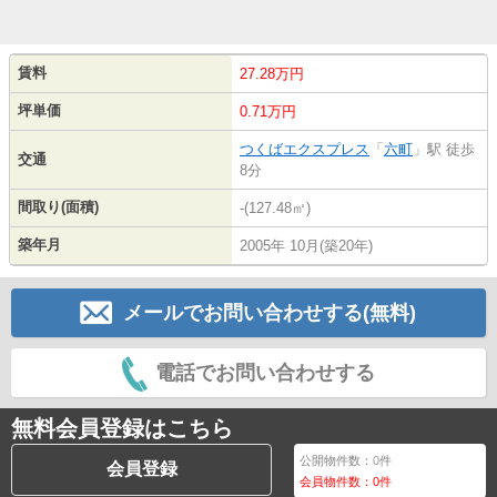
賃料
27.28万円
坪単価
0.71万円
つくばエクスプレス
「
六町
」駅 徒歩
交通
8分
間取り(面積)
-(127.48㎡)
築年月
2005年 10月(築20年)
メールでお問い合わせする(無料)
電話でお問い合わせする
無料会員登録はこちら
公開物件数：
0
件
会員登録
会員物件数：
0
件