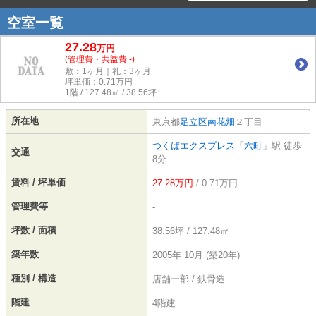
空室一覧
27.28
万
円
(管理費・共益費 -)
敷：1ヶ月｜礼：3ヶ月
坪単価：
0.71
万円
1階 / 127.48㎡ / 38.56坪
所在地
東京都
足立区
南花畑
２丁目
つくばエクスプレス
「
六町
」駅 徒歩
交通
8分
賃料 / 坪単価
27.28万円
/ 0.71万円
管理費等
-
坪数 / 面積
38.56坪 / 127.48㎡
築年数
2005年 10月 (築20年)
種別 / 構造
店舗一部 / 鉄骨造
階建
4階建