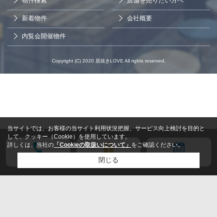
物件検索
店舗を売りたい方へ
新着物件
会社概要
内覧会開催物件
Copyright (C) 2020 居抜きLOVE All rights reserved.
当サイトでは、お客様の当サイト利用状況把握、サービス向上検討を目的と
して、クッキー（Cookie）を使用しています。
詳しくは、当社の
「Cookieの取扱いについて」
をご確認ください。
電話する
会員登録
来店予約
閉じる