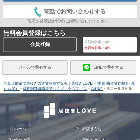
電話でお問い合わせする
現況の確認はお気軽にお問い合わせください。
無料会員登録はこちら
公開物件数：
0
件
会員登録
会員物件数：
0
件
メールで共有する
LINEで共有する
飲食店開業で居抜きの賃貸を探すなら｜居抜きLOVE
>
(事業用(賃貸))路線・駅
から探す
>
首都圏新都市鉄道つくばエクスプレス
>
六町駅
>
サニーＳ２ビル
ホーム
居抜きとは