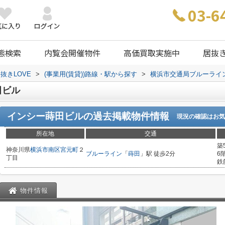
03-6
態検索
内覧会開催物件
高価買取実施中
居抜
抜きLOVE
>
(事業用(賃貸))路線・駅から探す
>
横浜市交通局ブルーライ
田ビル
インシー蒔田ビル
の過去掲載物件情報
現況の確認はお気
所在地
交通
築
神奈川県
横浜市南区
宮元町
２
ブルーライン
「
蒔田
」駅 徒歩2分
6
丁目
鉄
物件情報