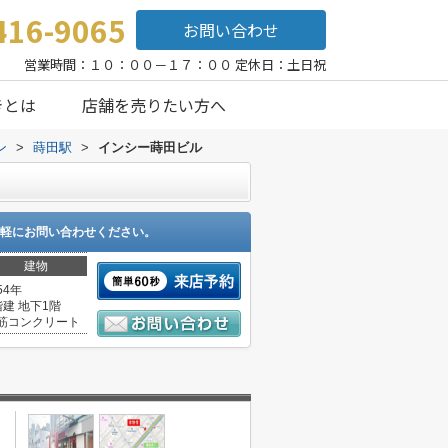
416-9065
お問い合わせ
営業時間：１０：００－１７：００ 定休日：土日祝
きとは
店舗を売りたい方へ
ン
>
蒔田駅
>
インシー蒔田ビル
軽にお問い合わせください。
建物
54年
階建 地下1階
筋コンクリート