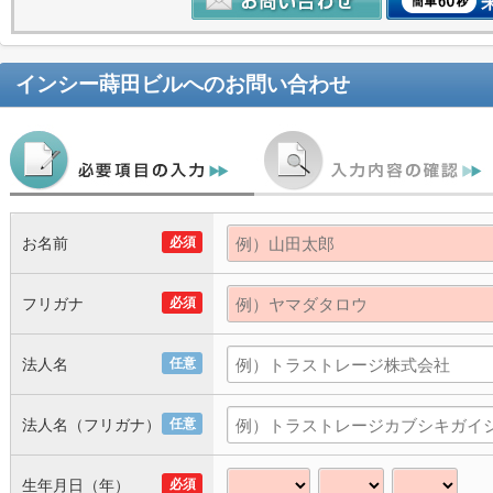
インシー蒔田ビル
へのお問い合わせ
お名前
必須
フリガナ
必須
法人名
任意
法人名（フリガナ）
任意
生年月日（年）
必須