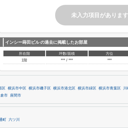
未入力項目がありま
インシー蒔田ビル
の過去に掲載したお部屋
所在階
坪数/面積
方位
1階
*** / ***
***
西区
横浜市中区
横浜市磯子区
横浜市港北区
横浜市緑区
横浜市青葉区
川
鎌倉市
座間市
通町
六ツ川