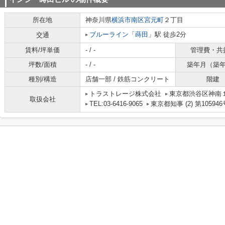
所在地
神奈川県
横浜市南区
宮元町
２丁目
ブルーライン
「
蒔田
」駅 徒歩2分
交通
賃料/坪単価
- / -
管理費・共
坪数/面積
- / -
築年月（築
種別/構造
店舗一部 / 鉄筋コンクリート
階建
トラストレージ株式会社
東京都渋谷区神南１丁
取扱会社
TEL:03-6416-9065
東京都知事 (2) 第105946