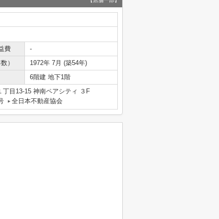
【店舗一部】
益費
-
年数）
1972年 7月 (築54年)
6階建 地下1階
目13-15 神南ペアシティ ３F
号
全日本不動産協会