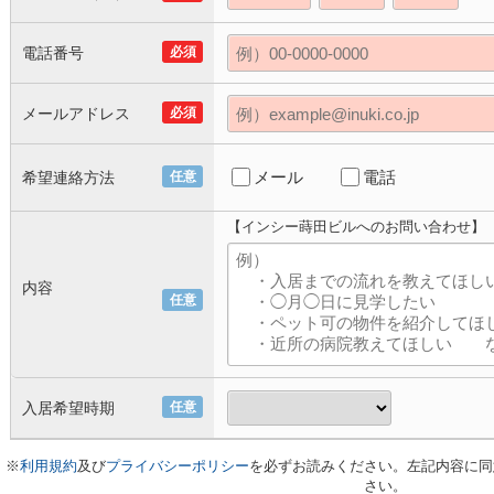
電話番号
必須
メールアドレス
必須
メール
電話
希望連絡方法
任意
【インシー蒔田ビルへのお問い合わせ】
内容
任意
入居希望時期
任意
※
利用規約
及び
プライバシーポリシー
を必ずお読みください。左記内容に同
さい。