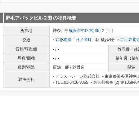
野毛アバックビル２階
の物件概要
所在地
神奈川県
横浜市中区
宮川町
２丁目
京急本線
「
日ノ出町
」駅 徒歩4分
京浜東北
交通
賃料/坪単価
- / -
管理費・共
坪数/面積
- / -
築年月（築
種別/構造
店舗一部 / 鉄骨造
階建
トラストレージ株式会社
東京都渋谷区神南１丁
取扱会社
TEL:03-6416-9065
東京都知事 (2) 第105946