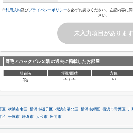
※
利用規約
及び
プライバシーポリシー
を必ずお読みください。左記内容に同
さい。
未入力項目がありま
野毛アバックビル２階
の過去に掲載したお部屋
所在階
坪数/面積
方位
2階
*** / ***
***
西区
横浜市南区
横浜市磯子区
横浜市港北区
横浜市緑区
横浜市青葉区
川
前区
平塚市
鎌倉市
大和市
座間市