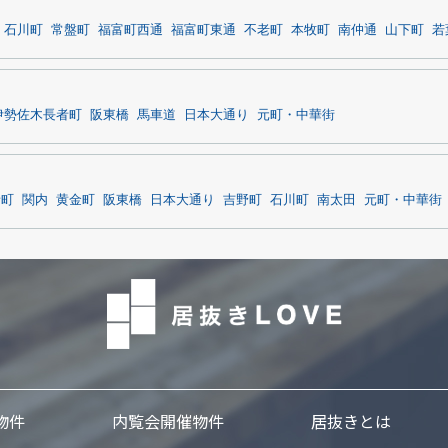
石川町
常盤町
福富町西通
福富町東通
不老町
本牧町
南仲通
山下町
若
伊勢佐木長者町
阪東橋
馬車道
日本大通り
元町・中華街
者町
関内
黄金町
阪東橋
日本大通り
吉野町
石川町
南太田
元町・中華街
物件
内覧会開催物件
居抜きとは