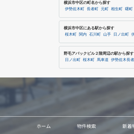
横浜市中区の町名から探す
伊勢佐木町
長者町
元町
相生町
曙町
横浜市中区にある駅から探す
桜木町
関内
石川町
山手
日ノ出町
野毛アバックビル２階周辺の駅から探す
日ノ出町
桜木町
馬車道
伊勢佐木長
ホーム
物件検索
新着