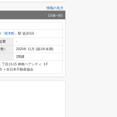
情報の見方
【店舗一部】
線
「
桜木町
」駅 徒歩5分
益費
-
年数）
2025年 11月 (築1年未満)
2階建
目13-15 神南ペアシティ ３F
号
全日本不動産協会