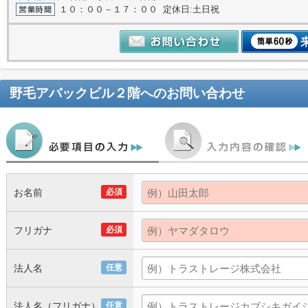
１０：００－１７：００ 定休日:土日祝
野毛アバックビル２階
へのお問い合わせ
お名前
必須
フリガナ
必須
法人名
任意
法人名（フリガナ）
任意