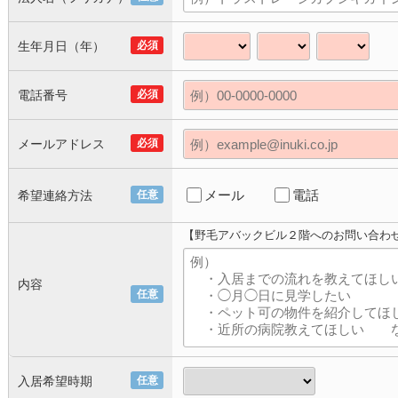
生年月日（年）
必須
電話番号
必須
メールアドレス
必須
メール
電話
希望連絡方法
任意
【野毛アバックビル２階へのお問い合わ
内容
任意
入居希望時期
任意