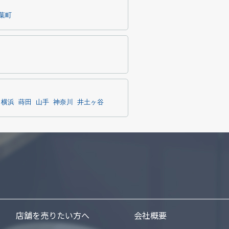
葉町
横浜
蒔田
山手
神奈川
井土ヶ谷
店舗を売りたい方へ
会社概要