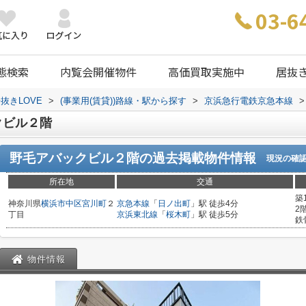
03-6
態検索
内覧会開催物件
高価買取実施中
居抜
抜きLOVE
>
(事業用(賃貸))路線・駅から探す
>
京浜急行電鉄京急本線
>
クビル２階
野毛アバックビル２階
の過去掲載物件情報
現況の確
所在地
交通
築
神奈川県
横浜市中区
宮川町
２
京急本線
「
日ノ出町
」駅 徒歩4分
2
丁目
京浜東北線
「
桜木町
」駅 徒歩5分
鉄
物件情報