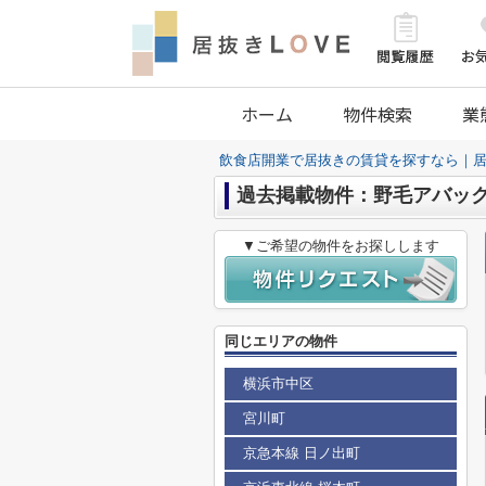
ホーム
物件検索
業
飲食店開業で居抜きの賃貸を探すなら｜居
過去掲載物件：野毛アバッ
▼ご希望の物件をお探しします
同じエリアの物件
横浜市中区
宮川町
京急本線 日ノ出町