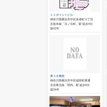
１１ポイントビル
神奈川県横浜市中区長者町９丁目
京急本線「日ノ出町」駅 徒歩4分
築42年
東３８番館
神奈川県横浜市中区福富町東通
京浜東北線「関内」駅 徒歩6分
築34年