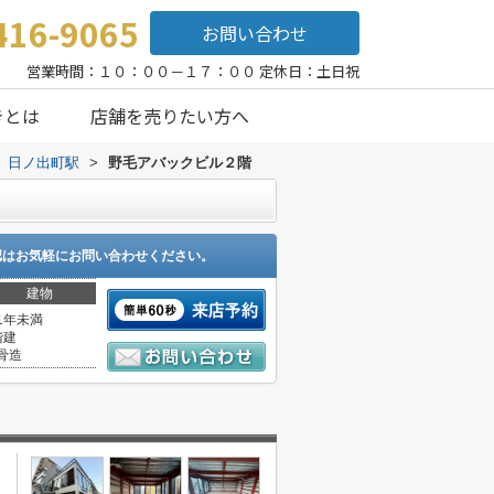
416-9065
お問い合わせ
営業時間：１０：００－１７：００ 定休日：土日祝
きとは
店舗を売りたい方へ
日ノ出町駅
>
野毛アバックビル２階
認はお気軽にお問い合わせください。
建物
1年未満
階建
骨造