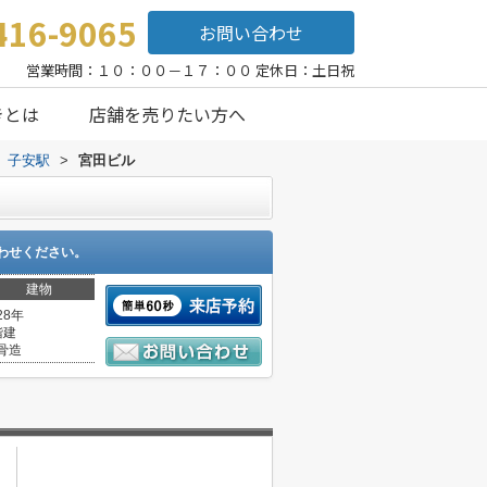
416-9065
お問い合わせ
営業時間：１０：００－１７：００ 定休日：土日祝
きとは
店舗を売りたい方へ
子安駅
>
宮田ビル
わせください。
建物
28年
階建
骨造