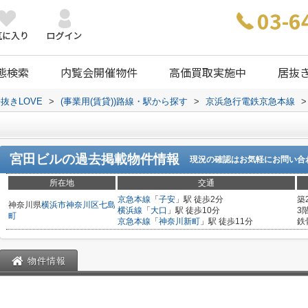
03-6
態検索
内覧会開催物件
高価買取実施中
居抜
抜きLOVE
>
(事業用(賃貸))路線・駅から探す
>
京浜急行電鉄京急本線
>
宮田ビル
の過去掲載物件情報
現況の確認はお気軽にお問い合
所在地
交通
京急本線
「
子安
」駅 徒歩2分
築
神奈川県
横浜市神奈川区
七島
横浜線
「
大口
」駅 徒歩10分
3
町
京急本線
「
神奈川新町
」駅 徒歩11分
鉄
物件情報