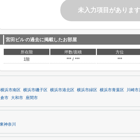
未入力項目がありま
宮田ビル
の過去に掲載したお部屋
所在階
坪数/面積
方位
1階
*** / ***
***
横浜市南区
横浜市磯子区
横浜市港北区
横浜市緑区
横浜市青葉区
川崎市
鎌倉市
大和市
座間市
東神奈川