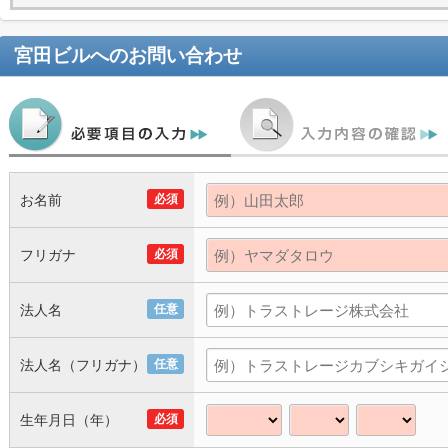
宮田ビル
へのお問い合わせ
お名前
必須
フリガナ
必須
法人名
任意
法人名（フリガナ）
任意
生年月日（年）
必須