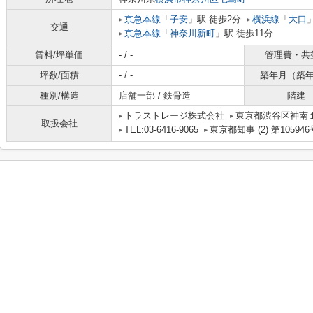
京急本線
「
子安
」駅 徒歩2分
横浜線
「
大口
交通
京急本線
「
神奈川新町
」駅 徒歩11分
賃料/坪単価
- / -
管理費・共
坪数/面積
- / -
築年月（築
種別/構造
店舗一部 / 鉄骨造
階建
トラストレージ株式会社
東京都渋谷区神南１丁
取扱会社
TEL:03-6416-9065
東京都知事 (2) 第105946