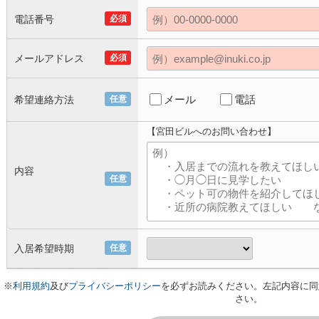
電話番号
必須
メールアドレス
必須
メール
電話
希望連絡方法
任意
【宮田ビルへのお問い合わせ】
内容
任意
入居希望時期
任意
※
利用規約
及び
プライバシーポリシー
を必ずお読みください。左記内容に同
さい。