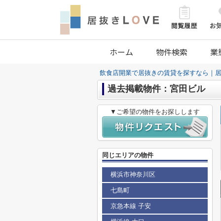
ホーム
物件検索
業
飲食店開業で居抜きの賃貸を探すなら｜居
過去掲載物件：宮田ビル
▼ご希望の物件をお探しします
同じエリアの物件
横浜市神奈川区
七島町
京急本線 子安