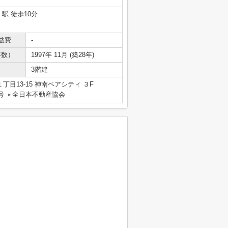
」駅 徒歩10分
益費
-
年数）
1997年 11月 (築28年)
3階建
目13-15 神南ペアシティ ３F
号
全日本不動産協会