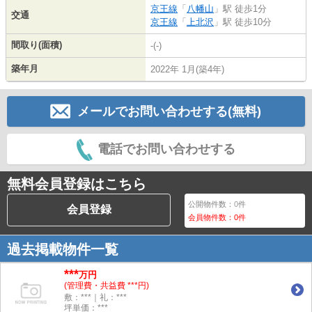
京王線
「
八幡山
」駅 徒歩1分
交通
京王線
「
上北沢
」駅 徒歩10分
間取り(面積)
-(-)
築年月
2022年 1月(築4年)
メールでお問い合わせする(無料)
電話でお問い合わせする
無料会員登録はこちら
公開物件数：
0
件
会員登録
会員物件数：
0
件
過去掲載物件一覧
***
万円
(管理費・共益費 ***円)
敷：***｜礼：***
坪単価：***