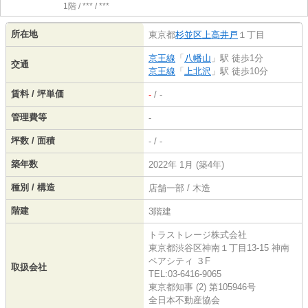
1階 / *** / ***
所在地
東京都
杉並区
上高井戸
１丁目
京王線
「
八幡山
」駅 徒歩1分
交通
京王線
「
上北沢
」駅 徒歩10分
賃料 / 坪単価
-
/ -
管理費等
-
坪数 / 面積
- / -
築年数
2022年 1月 (築4年)
種別 / 構造
店舗一部 / 木造
階建
3階建
トラストレージ株式会社
東京都渋谷区神南１丁目13-15 神南
ペアシティ ３F
取扱会社
TEL:03-6416-9065
東京都知事 (2) 第105946号
全日本不動産協会