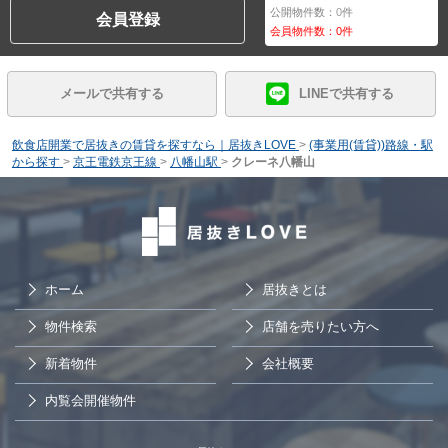
公開物件数：
0
件
会員登録
会員物件数：
0
件
メールで共有する
LINEで共有する
飲食店開業で居抜きの賃貸を探すなら｜居抜きLOVE
>
(事業用(賃貸))路線・駅
から探す
>
京王電鉄京王線
>
八幡山駅
>
クレーネ八幡山
ホーム
居抜きとは
物件検索
店舗を売りたい方へ
新着物件
会社概要
内覧会開催物件