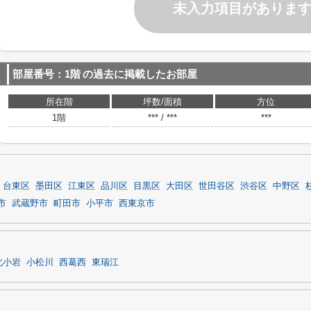
未入力項目がありま
部屋番号：1階
の過去に掲載したお部屋
所在階
坪数/面積
方位
1階
*** / ***
***
台東区
墨田区
江東区
品川区
目黒区
大田区
世田谷区
渋谷区
中野区
市
武蔵野市
町田市
小平市
西東京市
北小岩
小松川
西葛西
東瑞江