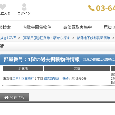
03-6
態検索
内覧会開催物件
高価買取実施中
居抜
抜きLOVE
>
(事業用(賃貸))路線・駅から探す
>
都営地下鉄都営新宿線
>
階
部屋番号：1階
の過去掲載物件情報
現況の確認はお気軽に
所在地
交通
築
東京都
江戸川区
篠崎町
５丁目
都営新宿線
「
篠崎
」駅 徒歩5分
2
鉄
物件情報