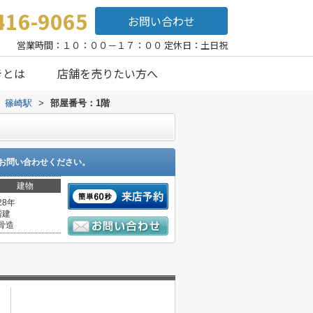
416-9065
お問い合わせ
営業時間：１０：００－１７：００ 定休日：土日祝
きとは
店舗を売りたい方へ
篠崎駅
>
部屋番号：1階
お問い合わせください。
建物
28年
階建
骨造