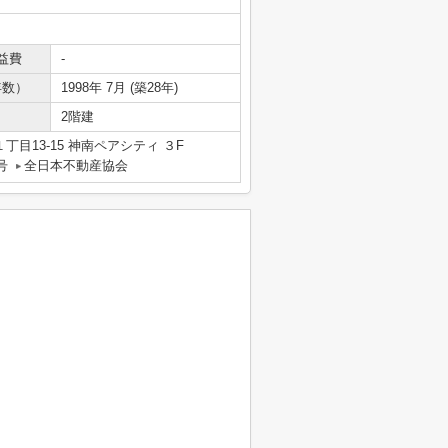
益費
-
年数）
1998年 7月 (築28年)
2階建
目13-15 神南ペアシティ ３F
号
全日本不動産協会