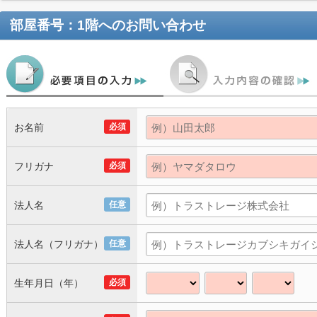
部屋番号：1階
へのお問い合わせ
お名前
必須
フリガナ
必須
法人名
任意
法人名（フリガナ）
任意
生年月日（年）
必須