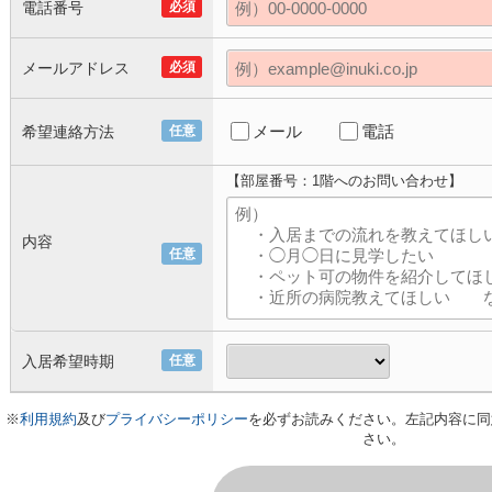
電話番号
必須
メールアドレス
必須
メール
電話
希望連絡方法
任意
【部屋番号：1階へのお問い合わせ】
内容
任意
入居希望時期
任意
※
利用規約
及び
プライバシーポリシー
を必ずお読みください。左記内容に同
さい。