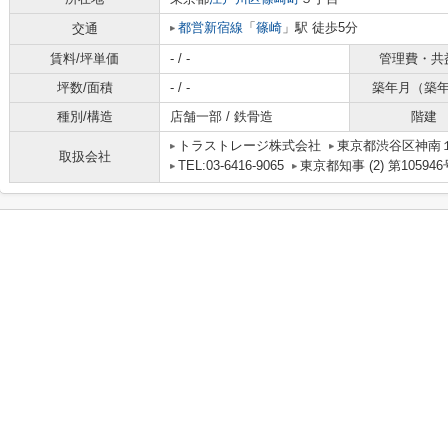
都営新宿線
「
篠崎
」駅 徒歩5分
交通
賃料/坪単価
- / -
管理費・共
坪数/面積
- / -
築年月（築
種別/構造
店舗一部 / 鉄骨造
階建
トラストレージ株式会社
東京都渋谷区神南１丁
取扱会社
TEL:03-6416-9065
東京都知事 (2) 第105946