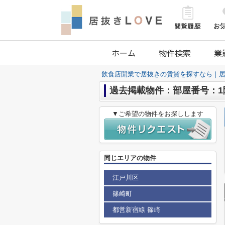
ホーム
物件検索
業
飲食店開業で居抜きの賃貸を探すなら｜居
過去掲載物件：部屋番号：1
▼ご希望の物件をお探しします
同じエリアの物件
江戸川区
篠崎町
都営新宿線 篠崎