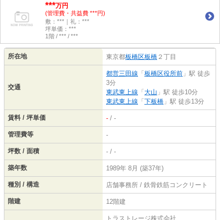
***
万円
(管理費・共益費 ***円)
敷：***｜礼：***
坪単価：***
1階 / *** / ***
所在地
東京都
板橋区
板橋
２丁目
都営三田線
「
板橋区役所前
」駅 徒歩
3分
交通
東武東上線
「
大山
」駅 徒歩10分
東武東上線
「
下板橋
」駅 徒歩13分
賃料 / 坪単価
-
/ -
管理費等
-
坪数 / 面積
- / -
築年数
1989年 8月 (築37年)
種別 / 構造
店舗事務所 / 鉄骨鉄筋コンクリート
階建
12階建
トラストレージ株式会社