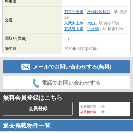
坪単価
-
都営三田線
「
板橋区役所前
」駅 徒歩
3分
交通
東武東上線
「
大山
」駅 徒歩10分
東武東上線
「
下板橋
」駅 徒歩13分
間取り(面積)
-(-)
築年月
1989年 8月(築37年)
メールでお問い合わせする(無料)
電話でお問い合わせする
無料会員登録はこちら
公開物件数：
0
件
会員登録
会員物件数：
0
件
過去掲載物件一覧