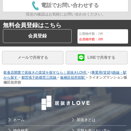
電話でお問い合わせする
現況の確認はお気軽にお問い合わせください。
無料会員登録はこちら
公開物件数：
0
件
会員登録
会員物件数：
0
件
メールで共有する
LINEで共有する
飲食店開業で居抜きの賃貸を探すなら｜居抜きLOVE
>
(事業用(賃貸))路線・駅
から探す
>
都営地下鉄都営三田線
>
板橋区役所前駅
>
ライオンズマンション板
橋区役所前
ホーム
居抜きとは
物件検索
店舗を売りたい方へ