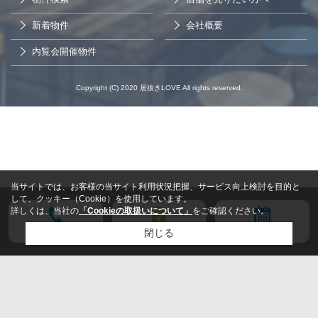
新着物件
会社概要
内覧会開催物件
Copyright (C) 2020 居抜きLOVE All rights reserved.
当サイトでは、お客様の当サイト利用状況把握、サービス向上検討を目的と
して、クッキー（Cookie）を使用しています。
詳しくは、当社の
「Cookieの取扱いについて」
をご確認ください。
電話する
会員登録
来店予約
閉じる