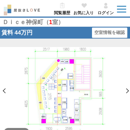
閲覧履歴
お気に入り
ログイン
Ｄｉｃｅ神保町（
1
室）
賃料
44万円
空室情報を確認