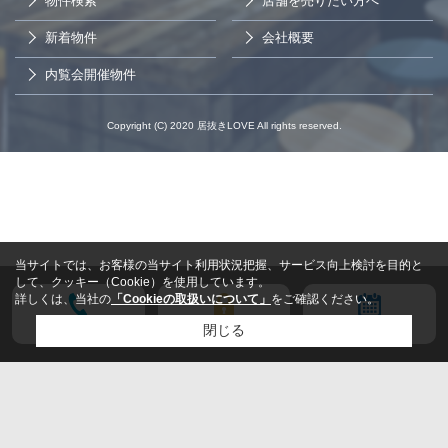
物件検索
店舗を売りたい方へ
新着物件
会社概要
内覧会開催物件
Copyright (C) 2020 居抜きLOVE All rights reserved.
当サイトでは、お客様の当サイト利用状況把握、サービス向上検討を目的と
して、クッキー（Cookie）を使用しています。
詳しくは、当社の
「Cookieの取扱いについて」
をご確認ください。
電話する
会員登録
来店予約
閉じる