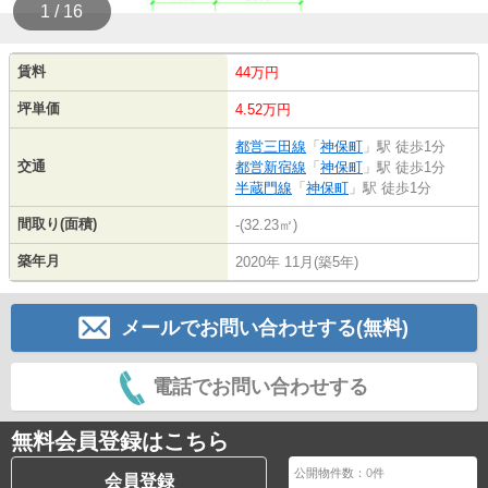
1 / 16
賃料
44万円
坪単価
4.52万円
都営三田線
「
神保町
」駅 徒歩1分
交通
都営新宿線
「
神保町
」駅 徒歩1分
半蔵門線
「
神保町
」駅 徒歩1分
間取り(面積)
-(32.23㎡)
築年月
2020年 11月(築5年)
メールでお問い合わせする(無料)
電話でお問い合わせする
無料会員登録はこちら
公開物件数：
0
件
会員登録