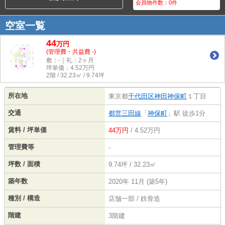
会員物件数：
0
件
空室一覧
44
万
円
(管理費・共益費 -)
敷：-｜礼：2ヶ月
坪単価：
4.52
万円
2階 / 32.23㎡ / 9.74坪
所在地
東京都
千代田区
神田神保町
１丁目
交通
都営三田線
「
神保町
」駅 徒歩1分
賃料 / 坪単価
44万円
/ 4.52万円
管理費等
-
坪数 / 面積
9.74坪 / 32.23㎡
築年数
2020年 11月 (築5年)
種別 / 構造
店舗一部 / 鉄骨造
階建
3階建