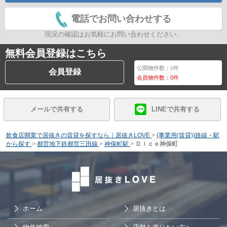
電話でお問い合わせする
現況の確認はお気軽にお問い合わせください。
無料会員登録はこちら
公開物件数：
0
件
会員登録
会員物件数：
0
件
メールで共有する
LINEで共有する
飲食店開業で居抜きの賃貸を探すなら｜居抜きLOVE
>
(事業用(賃貸))路線・駅
から探す
>
都営地下鉄都営三田線
>
神保町駅
>
Ｄｉｃｅ神保町
ホーム
居抜きとは