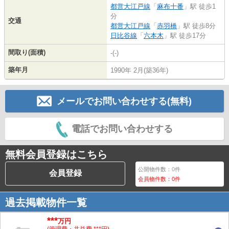
都営大江戸線
「
麻布十番
」駅 徒歩1
分
交通
都営大江戸線
「
赤羽橋
」駅 徒歩8分
日比谷線
「
六本木
」駅 徒歩17分
間取り(面積)
-(-)
築年月
1990年 2月(築36年)
メールでお問い合わせする(無料)
電話でお問い合わせする
無料会員登録はこちら
公開物件数：
0
件
会員登録
会員物件数：
0
件
過去掲載物件一覧
***
万円