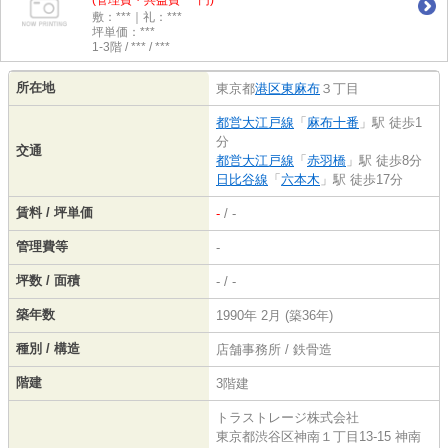
(管理費・共益費 ***円)
敷：***｜礼：***
坪単価：***
1-3階 / *** / ***
所在地
東京都
港区
東麻布
３丁目
都営大江戸線
「
麻布十番
」駅 徒歩1
分
交通
都営大江戸線
「
赤羽橋
」駅 徒歩8分
日比谷線
「
六本木
」駅 徒歩17分
賃料 / 坪単価
-
/ -
管理費等
-
坪数 / 面積
- / -
築年数
1990年 2月 (築36年)
種別 / 構造
店舗事務所 / 鉄骨造
階建
3階建
トラストレージ株式会社
東京都渋谷区神南１丁目13-15 神南