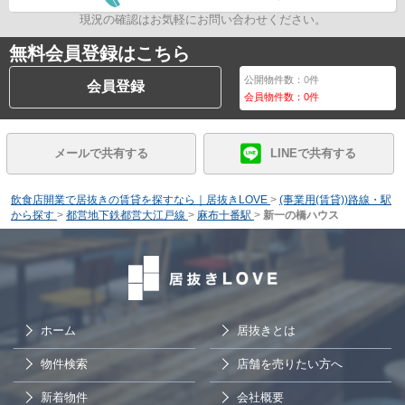
現況の確認はお気軽にお問い合わせください。
無料会員登録はこちら
公開物件数：
0
件
会員登録
会員物件数：
0
件
メールで共有する
LINEで共有する
飲食店開業で居抜きの賃貸を探すなら｜居抜きLOVE
>
(事業用(賃貸))路線・駅
から探す
>
都営地下鉄都営大江戸線
>
麻布十番駅
>
新一の橋ハウス
ホーム
居抜きとは
物件検索
店舗を売りたい方へ
新着物件
会社概要