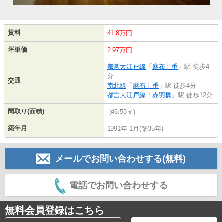
賃料
41.8万円
坪単価
2.97万円
都営大江戸線
「
麻布十番
」駅 徒歩4
分
交通
南北線
「
麻布十番
」駅 徒歩4分
都営大江戸線
「
赤羽橋
」駅 徒歩12分
間取り(面積)
-(46.53㎡)
築年月
1991年 1月(築35年)
メールでお問い合わせする(無料)
電話でお問い合わせする
無料会員登録はこちら