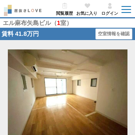
閲覧履歴
お気に入り
ログイン
エル麻布矢島ビル（
1
室）
賃料
41.8万円
空室情報を確認