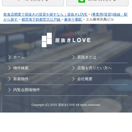
飲食店開業で居抜きの賃貸を探すなら｜居抜きLOVE
>
(事業用(賃貸))路線・駅
から探す
>
都営地下鉄都営大江戸線
>
麻布十番駅
>
エル麻布矢島ビル
ホーム
居抜きとは
物件検索
店舗を売りたい方へ
新着物件
会社概要
内覧会開催物件
Copyright (C) 2020 居抜きLOVE All rights reserved.