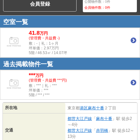
公開物件数：
0
件
会員登録
会員物件数：
0
件
空室一覧
41.8
万
円
(管理費・共益費 -)
敷：-｜礼：1ヶ月
坪単価：
2.97
万円
5階 / 46.53㎡ / 14.07坪
過去掲載物件一覧
***
万円
(管理費・共益費 ***円)
敷：***｜礼：***
坪単価：***
5階 / *** / ***
所在地
東京都
港区
麻布十番
２丁目
都営大江戸線
「
麻布十番
」駅 徒歩2
～4分
交通
都営大江戸線
「
赤羽橋
」駅 徒歩12～
13分