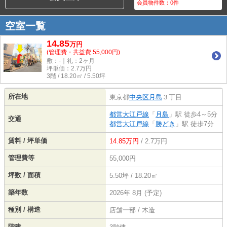
会員物件数：
0
件
空室一覧
14.85
万
円
(管理費・共益費 55,000円)
敷：-｜礼：2ヶ月
坪単価：
2.7
万円
3階 / 18.20㎡ / 5.50坪
所在地
東京都
中央区
月島
３丁目
都営大江戸線
「
月島
」駅 徒歩4～5分
交通
都営大江戸線
「
勝どき
」駅 徒歩7分
賃料 / 坪単価
14.85万円
/ 2.7万円
管理費等
55,000円
坪数 / 面積
5.50坪 / 18.20㎡
築年数
2026年 8月 (予定)
種別 / 構造
店舗一部 / 木造
階建