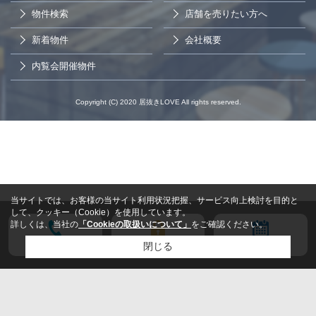
物件検索
店舗を売りたい方へ
新着物件
会社概要
内覧会開催物件
Copyright (C) 2020 居抜きLOVE All rights reserved.
当サイトでは、お客様の当サイト利用状況把握、サービス向上検討を目的と
して、クッキー（Cookie）を使用しています。
詳しくは、当社の
「Cookieの取扱いについて」
をご確認ください。
電話する
会員登録
来店予約
閉じる