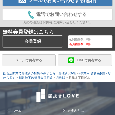
メールでお問い合わせする(無料)
電話でお問い合わせする
現況の確認はお気軽にお問い合わせください。
無料会員登録はこちら
公開物件数：
0
件
会員登録
会員物件数：
0
件
メールで共有する
LINEで共有する
飲食店開業で居抜きの賃貸を探すなら｜居抜きLOVE
>
(事業用(賃貸))路線・駅
から探す
>
都営地下鉄都営大江戸線
>
月島駅
>
月島３丁目ビル
ホーム
居抜きとは