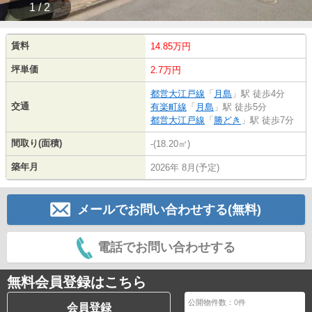
1 / 2
賃料
14.85万円
坪単価
2.7万円
都営大江戸線
「
月島
」駅 徒歩4分
交通
有楽町線
「
月島
」駅 徒歩5分
都営大江戸線
「
勝どき
」駅 徒歩7分
間取り(面積)
-(18.20㎡)
築年月
2026年 8月(予定)
メールでお問い合わせする(無料)
電話でお問い合わせする
無料会員登録はこちら
公開物件数：
0
件
会員登録