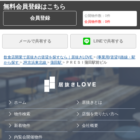
無料会員登録はこちら
公開物件数：
0
件
会員登録
会員物件数：
0
件
メールで共有する
LINEで共有する
飲食店開業で居抜きの賃貸を探すなら｜居抜きLOVE
>
(事業用(賃貸))路線・駅
から探す
>
JR京浜東北線
>
蒲田駅
>
ＰＲＥＳＩ蒲田駅前ビル
ホーム
居抜きとは
物件検索
店舗を売りたい方へ
新着物件
会社概要
内覧会開催物件