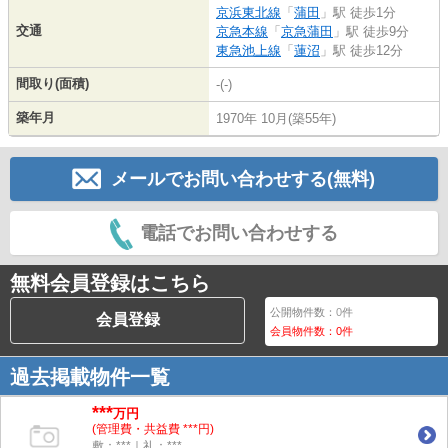
京浜東北線
「
蒲田
」駅 徒歩1分
交通
京急本線
「
京急蒲田
」駅 徒歩9分
東急池上線
「
蓮沼
」駅 徒歩12分
間取り(面積)
-(-)
築年月
1970年 10月(築55年)
メールでお問い合わせする(無料)
電話でお問い合わせする
無料会員登録はこちら
公開物件数：
0
件
会員登録
会員物件数：
0
件
過去掲載物件一覧
***
万円
(管理費・共益費 ***円)
敷：***｜礼：***