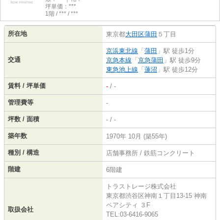
坪単価：***
1階 / *** / ***
所在地
東京都
大田区
蒲田
５丁目
京浜東北線
「
蒲田
」駅 徒歩1分
交通
京急本線
「
京急蒲田
」駅 徒歩9分
東急池上線
「
蓮沼
」駅 徒歩12分
賃料 / 坪単価
-
/ -
管理費等
-
坪数 / 面積
- / -
築年数
1970年 10月 (築55年)
種別 / 構造
店舗事務所 / 鉄筋コンクリート
階建
6階建
トラストレージ株式会社
東京都渋谷区神南１丁目13-15 神南
ペアシティ ３F
取扱会社
TEL:03-6416-9065