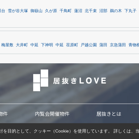
川台
雪が谷大塚
御嶽山
久が原
千鳥町
蓮沼
北千束
沼部
鵜の木
下丸子
梅屋敷
大井町
中延
下神明
中延
荏原町
戸越公園
蒲田
京急蒲田
青物
物件
内覧会開催物件
居抜きとは
を目的として、クッキー（Cookie）を使用しています。
詳しくは、