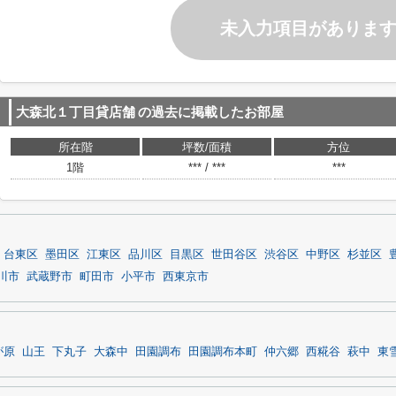
未入力項目がありま
大森北１丁目貸店舗
の過去に掲載したお部屋
所在階
坪数/面積
方位
1階
*** / ***
***
台東区
墨田区
江東区
品川区
目黒区
世田谷区
渋谷区
中野区
杉並区
川市
武蔵野市
町田市
小平市
西東京市
が原
山王
下丸子
大森中
田園調布
田園調布本町
仲六郷
西糀谷
萩中
東