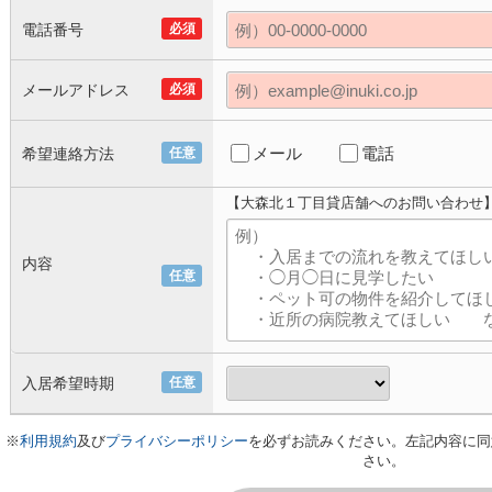
電話番号
必須
メールアドレス
必須
メール
電話
希望連絡方法
任意
【大森北１丁目貸店舗へのお問い合わせ
内容
任意
入居希望時期
任意
※
利用規約
及び
プライバシーポリシー
を必ずお読みください。左記内容に同
さい。