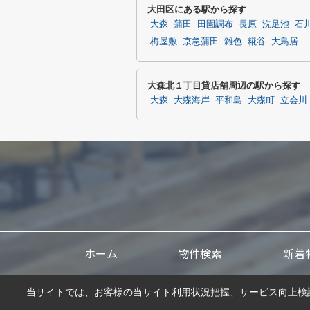
大田区にある駅から探す
大森
蒲田
田園調布
長原
洗足池
石
梅屋敷
京急蒲田
雑色
糀谷
大鳥居
大森北１丁目貸店舗周辺の駅から探す
大森
大森海岸
平和島
大森町
立会川
ホーム
物件検索
新着
当サイトでは、お客様の当サイト利用状況把握、サービス向上検討