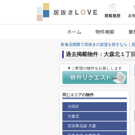
ホーム
物件検索
業
飲食店開業で居抜きの賃貸を探すなら｜居
過去掲載物件：大森北１丁
▼ご希望の物件をお探しします
同じエリアの物件
大田区
大森北
京浜東北線 大森