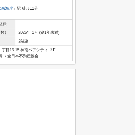
大森海岸
」駅 徒歩11分
益費
-
年数）
2026年 1月 (築1年未満)
2階建
目13-15 神南ペアシティ ３F
号
全日本不動産協会