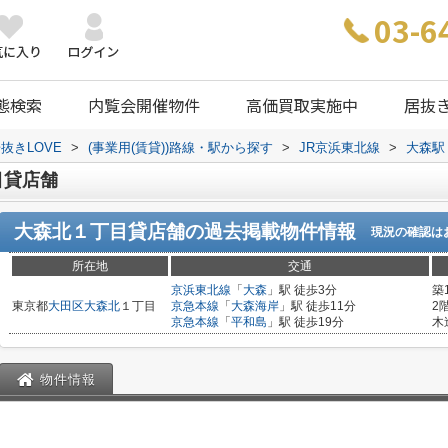
03-6
態検索
内覧会開催物件
高価買取実施中
居抜
抜きLOVE
>
(事業用(賃貸))路線・駅から探す
>
JR京浜東北線
>
大森駅
目貸店舗
大森北１丁目貸店舗
の過去掲載物件情報
現況の確認は
所在地
交通
京浜東北線
「
大森
」駅 徒歩3分
築
東京都
大田区
大森北
１丁目
京急本線
「
大森海岸
」駅 徒歩11分
2
京急本線
「
平和島
」駅 徒歩19分
木
物件情報