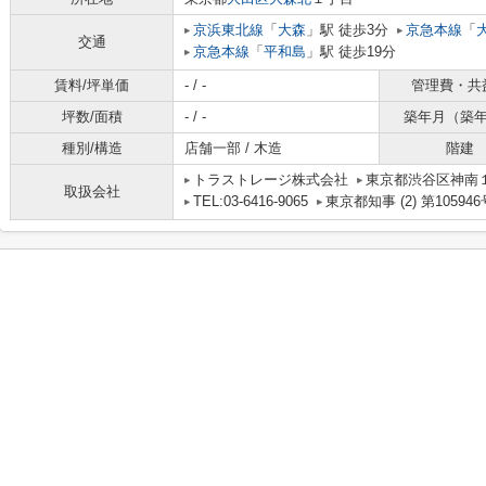
京浜東北線
「
大森
」駅 徒歩3分
京急本線
「
交通
京急本線
「
平和島
」駅 徒歩19分
賃料/坪単価
- / -
管理費・共
坪数/面積
- / -
築年月（築
種別/構造
店舗一部 / 木造
階建
トラストレージ株式会社
東京都渋谷区神南１丁
取扱会社
TEL:03-6416-9065
東京都知事 (2) 第105946