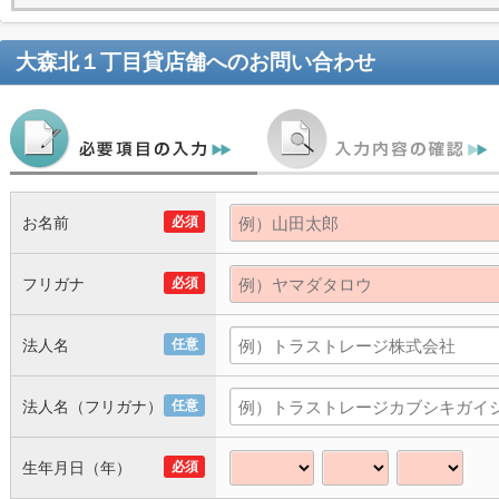
大森北１丁目貸店舗
へのお問い合わせ
お名前
必須
フリガナ
必須
法人名
任意
法人名（フリガナ）
任意
生年月日（年）
必須