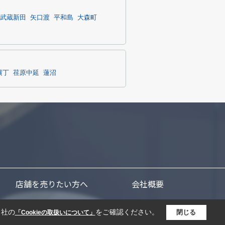
武蔵新田
矢口渡
平和島
大森町
横丁
荏原中延
蓮沼
店舗を売りたい方へ
会社概要
当社の
をご確認ください。
閉じる
「Cookieの取扱いについて」