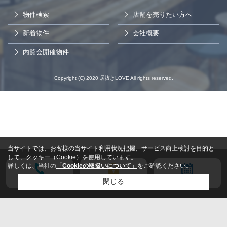
物件検索
店舗を売りたい方へ
新着物件
会社概要
内覧会開催物件
Copyright (C) 2020 居抜きLOVE All rights reserved.
当サイトでは、お客様の当サイト利用状況把握、サービス向上検討を目的と
して、クッキー（Cookie）を使用しています。
詳しくは、当社の
「Cookieの取扱いについて」
をご確認ください。
電話する
会員登録
来店予約
閉じる