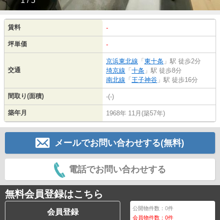
1 / 5
賃料
-
坪単価
-
京浜東北線
「
東十条
」駅 徒歩2分
交通
埼京線
「
十条
」駅 徒歩8分
南北線
「
王子神谷
」駅 徒歩16分
間取り(面積)
-(-)
築年月
1968年 11月(築57年)
メールでお問い合わせする(無料)
電話でお問い合わせする
無料会員登録はこちら
公開物件数：
0
件
会員登録
会員物件数：
0
件