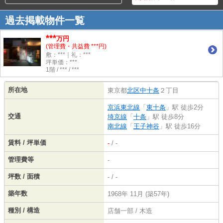
過去掲載物件一覧
***
万円
(管理費・共益費 ***円)
敷：***｜礼：***
坪単価：***
1階 / *** / ***
所在地
東京都
北区
中十条
２丁目
京浜東北線
「
東十条
」駅 徒歩2分
交通
埼京線
「
十条
」駅 徒歩8分
南北線
「
王子神谷
」駅 徒歩16分
賃料 / 坪単価
-
/ -
管理費等
-
坪数 / 面積
- / -
築年数
1968年 11月 (築57年)
種別 / 構造
店舗一部 / 木造