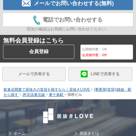
メールでお問い合わせする(無料)
電話でお問い合わせする
現況の確認はお気軽にお問い合わせください。
無料会員登録はこちら
公開物件数：
0
件
会員登録
会員物件数：
0
件
メールで共有する
LINEで共有する
飲食店開業で居抜きの賃貸を探すなら｜居抜きLOVE
>
(事業用(賃貸))路線・駅
から探す
>
JR京浜東北線
>
東十条駅
>
宗村ビル
ホーム
居抜きとは