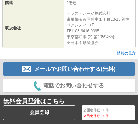
階建
2階建
トラストレージ株式会社
東京都渋谷区神南１丁目13-15 神南
ペアシティ ３F
取扱会社
TEL:03-6416-9065
東京都知事 (2) 第105946号
全日本不動産協会
情報の見方
メールでお問い合わせする(無料)
電話でお問い合わせする
無料会員登録はこちら
公開物件数：
0
件
会員登録
会員物件数：
0
件