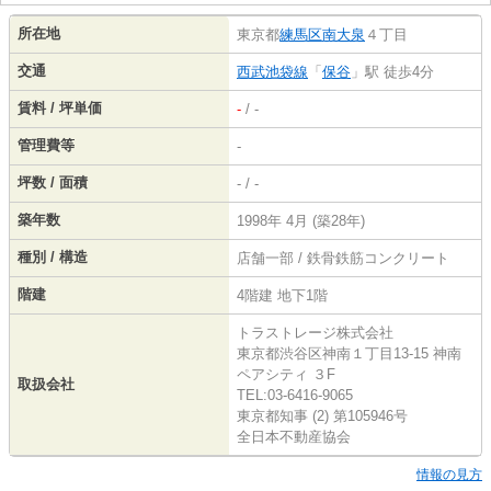
所在地
東京都
練馬区
南大泉
４丁目
交通
西武池袋線
「
保谷
」駅 徒歩4分
賃料 / 坪単価
-
/ -
管理費等
-
坪数 / 面積
- / -
築年数
1998年 4月 (築28年)
種別 / 構造
店舗一部 / 鉄骨鉄筋コンクリート
階建
4階建 地下1階
トラストレージ株式会社
東京都渋谷区神南１丁目13-15 神南
ペアシティ ３F
取扱会社
TEL:03-6416-9065
東京都知事 (2) 第105946号
全日本不動産協会
情報の見方