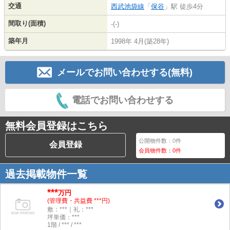
交通
西武池袋線
「
保谷
」駅 徒歩4分
間取り(面積)
-(-)
築年月
1998年 4月(築28年)
メールでお問い合わせする(無料)
電話でお問い合わせする
無料会員登録はこちら
公開物件数：
0
件
会員登録
会員物件数：
0
件
過去掲載物件一覧
***
万円
(管理費・共益費 ***円)
敷：***｜礼：***
坪単価：***
1階 / *** / ***