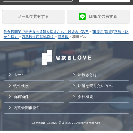
メールで共有する
LINEで共有する
飲食店開業で居抜きの賃貸を探すなら｜居抜きLOVE
>
(事業用(賃貸))路線・駅
から探す
>
西武鉄道西武池袋線
>
保谷駅
>
和田ビル
ホーム
居抜きとは
物件検索
店舗を売りたい方へ
新着物件
会社概要
内覧会開催物件
Copyright (C) 2020 居抜きLOVE All rights reserved.