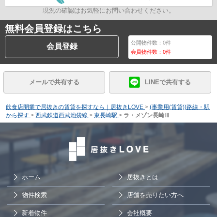
現況の確認はお気軽にお問い合わせください。
無料会員登録はこちら
公開物件数：
0
件
会員登録
会員物件数：
0
件
メールで共有する
LINEで共有する
飲食店開業で居抜きの賃貸を探すなら｜居抜きLOVE
>
(事業用(賃貸))路線・駅
から探す
>
西武鉄道西武池袋線
>
東長崎駅
>
ラ・メゾン長崎Ⅲ
ホーム
居抜きとは
物件検索
店舗を売りたい方へ
新着物件
会社概要