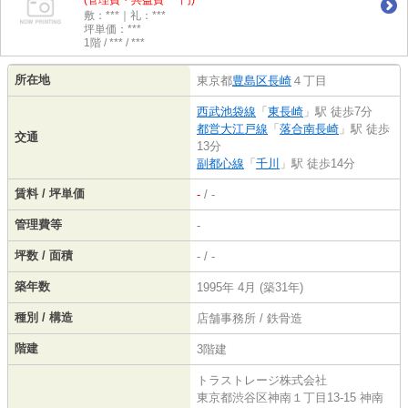
(管理費・共益費 ***円)
敷：***｜礼：***
坪単価：***
1階 / *** / ***
所在地
東京都
豊島区
長崎
４丁目
西武池袋線
「
東長崎
」駅 徒歩7分
都営大江戸線
「
落合南長崎
」駅 徒歩
交通
13分
副都心線
「
千川
」駅 徒歩14分
賃料 / 坪単価
-
/ -
管理費等
-
坪数 / 面積
- / -
築年数
1995年 4月 (築31年)
種別 / 構造
店舗事務所 / 鉄骨造
階建
3階建
トラストレージ株式会社
東京都渋谷区神南１丁目13-15 神南