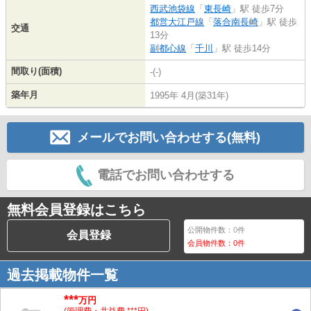
西武池袋線
「
東長崎
」駅 徒歩7分
都営大江戸線
「
落合南長崎
」駅 徒歩
交通
13分
副都心線
「
千川
」駅 徒歩14分
間取り(面積)
-(-)
築年月
1995年 4月(築31年)
メールでお問い合わせする(無料)
電話でお問い合わせする
無料会員登録はこちら
公開物件数：
0
件
会員登録
会員物件数：
0
件
過去掲載物件一覧
***
万円