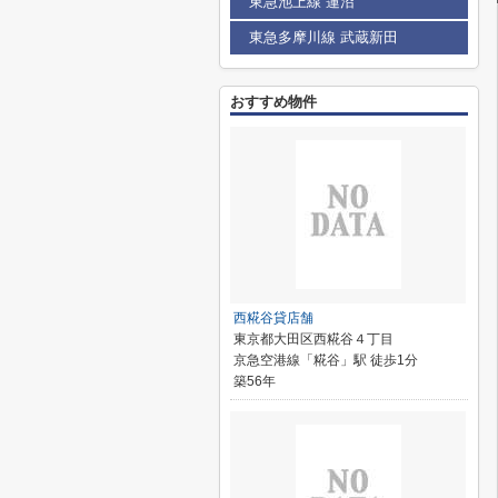
東急池上線 蓮沼
東急多摩川線 武蔵新田
おすすめ物件
西糀谷貸店舗
東京都大田区西糀谷４丁目
京急空港線「糀谷」駅 徒歩1分
築56年