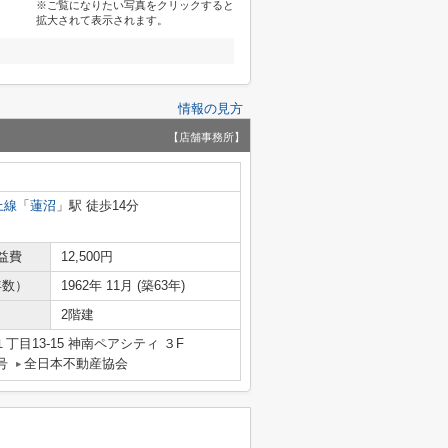
※ご覧になりたい写真をクリックすると
拡大されて表示されます。
情報の見方
【店舗事務所】
上線
「
蓮沼
」駅 徒歩14分
益費
12,500円
年数）
1962年 11月 (築63年)
2階建
目13-15 神南ペアシティ ３F
号
全日本不動産協会