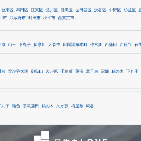
台東区
墨田区
江東区
品川区
目黒区
世田谷区
渋谷区
中野区
杉並区
川市
武蔵野市
町田市
小平市
西東京市
が原
山王
下丸子
多摩川
大森中
田園調布本町
仲六郷
西蒲田
西糀谷
萩
川台
雪が谷大塚
御嶽山
久が原
千鳥町
蓮沼
北千束
沼部
鵜の木
下丸子
下丸子
雑色
京急蒲田
鵜の木
久が原
梅屋敷
糀谷