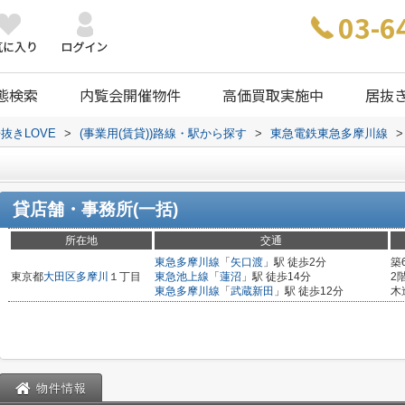
03-6
態検索
内覧会開催物件
高価買取実施中
居抜
抜きLOVE
>
(事業用(賃貸))路線・駅から探す
>
東急電鉄東急多摩川線
>
貸店舗・事務所(一括)
所在地
交通
東急多摩川線
「
矢口渡
」駅 徒歩2分
築
東京都
大田区
多摩川
１丁目
東急池上線
「
蓮沼
」駅 徒歩14分
2
東急多摩川線
「
武蔵新田
」駅 徒歩12分
木
物件情報