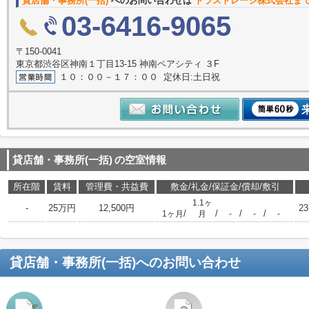
貸店舗・事務所(一括)
へのお問い合わせは
トラストレージ株式会社ま
03-6416-9065
〒150-0041
東京都渋谷区神南１丁目13-15 神南ペアシティ ３F
１０：００－１７：００ 定休日:土日祝
貸店舗・事務所(一括)
の空室情報
所在階
賃料
管理費・共益費
敷金/礼金/保証金/償却/敷引
1.1ヶ
-
25万円
12,500円
23
/
/
/
/
1ヶ月
月
-
-
-
貸店舗・事務所(一括)
へのお問い合わせ