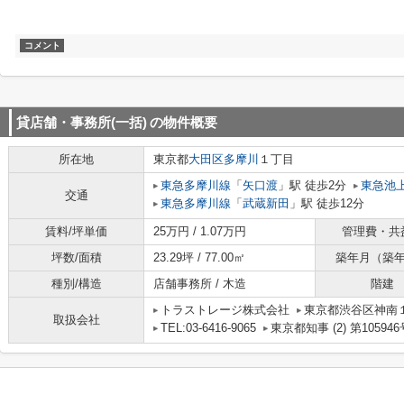
コメント
貸店舗・事務所(一括)
の物件概要
所在地
東京都
大田区
多摩川
１丁目
東急多摩川線
「
矢口渡
」駅 徒歩2分
東急池
交通
東急多摩川線
「
武蔵新田
」駅 徒歩12分
賃料/坪単価
25万円 / 1.07万円
管理費・共
坪数/面積
23.29坪 / 77.00㎡
築年月（築
種別/構造
店舗事務所 / 木造
階建
トラストレージ株式会社
東京都渋谷区神南１丁
取扱会社
TEL:03-6416-9065
東京都知事 (2) 第105946