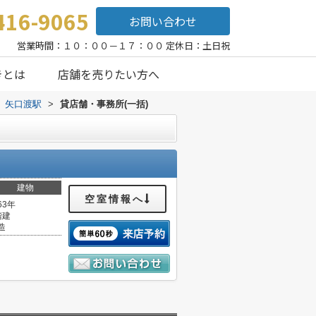
416-9065
お問い合わせ
営業時間：１０：００－１７：００ 定休日：土日祝
きとは
店舗を売りたい方へ
矢口渡駅
>
貸店舗・事務所(一括)
建物
空室情報へ
63年
階建
造