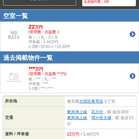
会員物件数：
0
件
空室一覧
22
万
円
(管理費・共益費 -)
敷：-｜礼：2ヶ月
坪単価：
1.44
万円
1-2階 / 50.61㎡ / 15.30坪
過去掲載物件一覧
***
万円
(管理費・共益費 ***円)
敷：***｜礼：***
坪単価：***
1-2階 / *** / ***
所在地
東京都
大田区
東雪谷
３丁目
東急池上線
「
石川台
」駅 徒歩10分
交通
東急池上線
「
雪が谷大塚
」駅 徒歩13
分
賃料 / 坪単価
22万円
/ 1.44万円