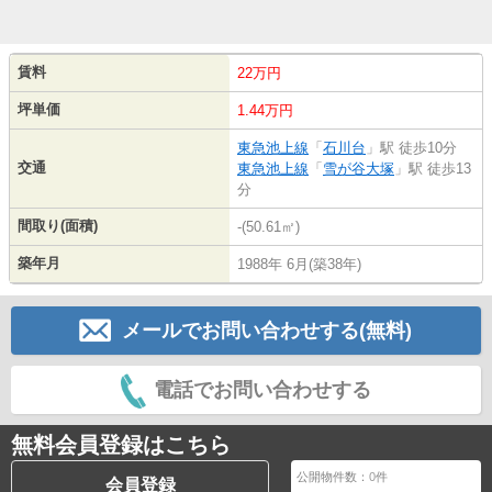
賃料
22万円
坪単価
1.44万円
東急池上線
「
石川台
」駅 徒歩10分
交通
東急池上線
「
雪が谷大塚
」駅 徒歩13
分
間取り(面積)
-(50.61㎡)
築年月
1988年 6月(築38年)
メールでお問い合わせする(無料)
電話でお問い合わせする
無料会員登録はこちら
公開物件数：
0
件
会員登録