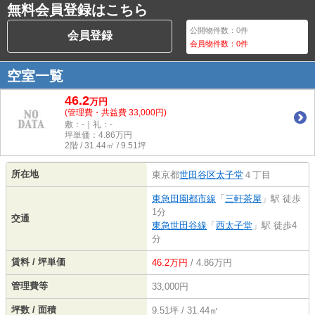
無料会員登録はこちら
公開物件数：
0
件
会員登録
会員物件数：
0
件
空室一覧
46.2
万
円
(管理費・共益費 33,000円)
敷：-｜礼：-
坪単価：
4.86
万円
2階 / 31.44㎡ / 9.51坪
所在地
東京都
世田谷区
太子堂
４丁目
東急田園都市線
「
三軒茶屋
」駅 徒歩
1分
交通
東急世田谷線
「
西太子堂
」駅 徒歩4
分
賃料 / 坪単価
46.2万円
/ 4.86万円
管理費等
33,000円
坪数 / 面積
9.51坪 / 31.44㎡