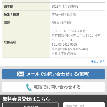
築年数
2021年 4月 (築5年)
種別 / 構造
店舗一部 / 鉄骨造
階建
3階建 地下1階
トラストレージ株式会社
東京都渋谷区神南１丁目13-15 神南
ペアシティ ３F
取扱会社
TEL:03-6416-9065
東京都知事 (2) 第105946号
全日本不動産協会
情報の見方
メールでお問い合わせする(無料)
電話でお問い合わせする
無料会員登録はこちら
公開物件数：
0
件