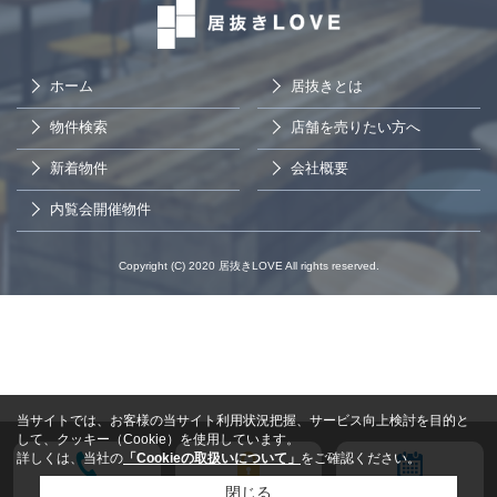
ホーム
居抜きとは
物件検索
店舗を売りたい方へ
新着物件
会社概要
内覧会開催物件
Copyright (C) 2020 居抜きLOVE All rights reserved.
当サイトでは、お客様の当サイト利用状況把握、サービス向上検討を目的と
して、クッキー（Cookie）を使用しています。
詳しくは、当社の
「Cookieの取扱いについて」
をご確認ください。
電話する
会員登録
来店予約
閉じる