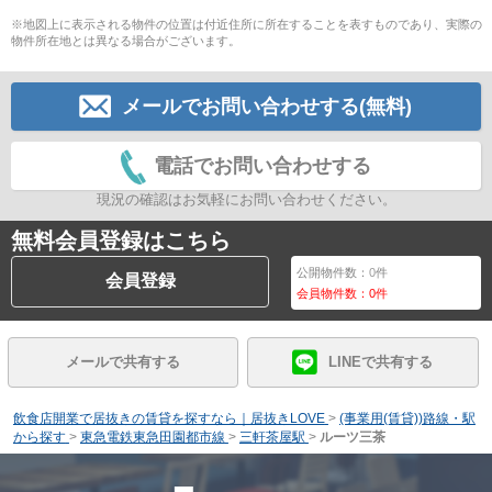
※地図上に表示される物件の位置は付近住所に所在することを表すものであり、実際の
物件所在地とは異なる場合がございます。
メールでお問い合わせする(無料)
電話でお問い合わせする
現況の確認はお気軽にお問い合わせください。
無料会員登録はこちら
公開物件数：
0
件
会員登録
会員物件数：
0
件
メールで共有する
LINEで共有する
飲食店開業で居抜きの賃貸を探すなら｜居抜きLOVE
>
(事業用(賃貸))路線・駅
から探す
>
東急電鉄東急田園都市線
>
三軒茶屋駅
>
ルーツ三茶