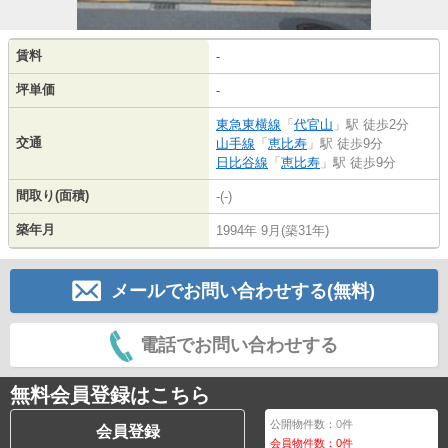
賃料
-
坪単価
-
東急東横線
「
代官山
」駅 徒歩2分
交通
山手線
「
恵比寿
」駅 徒歩9分
日比谷線
「
恵比寿
」駅 徒歩9分
間取り(面積)
-(-)
築年月
1994年 9月(築31年)
メールでお問い合わせする(無料)
電話でお問い合わせする
無料会員登録はこちら
公開物件数：
0
件
会員登録
会員物件数：
0
件