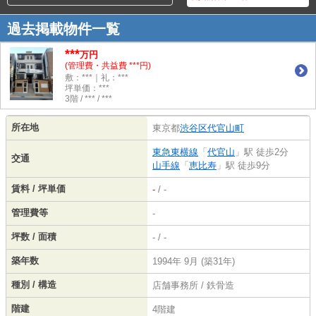
過去掲載物件一覧
***
万円
(管理費・共益費 ***円)
敷：***｜礼：***
坪単価：***
3階 / *** / ***
所在地
東京都
渋谷区
代官山町
東急東横線
「
代官山
」駅 徒歩2分
交通
山手線
「
恵比寿
」駅 徒歩9分
賃料 / 坪単価
-
/ -
管理費等
-
坪数 / 面積
- / -
築年数
1994年 9月 (築31年)
種別 / 構造
店舗事務所 / 鉄骨造
階建
4階建