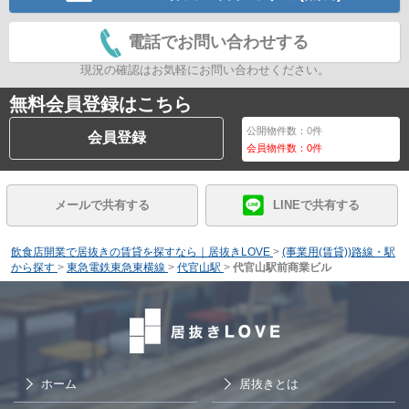
電話でお問い合わせする
現況の確認はお気軽にお問い合わせください。
無料会員登録はこちら
公開物件数：
0
件
会員登録
会員物件数：
0
件
メールで共有する
LINEで共有する
飲食店開業で居抜きの賃貸を探すなら｜居抜きLOVE
>
(事業用(賃貸))路線・駅
から探す
>
東急電鉄東急東横線
>
代官山駅
>
代官山駅前商業ビル
ホーム
居抜きとは