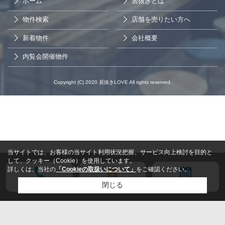
ホーム
居抜きとは
物件検索
店舗を売りたい方へ
新着物件
会社概要
内覧会開催物件
Copyright (C) 2020 居抜きLOVE All rights reserved.
当サイトでは、お客様の当サイト利用状況把握、サービス向上検討を目的と
して、クッキー（Cookie）を使用しています。
詳しくは、当社の
「Cookieの取扱いについて」
をご確認ください。
電話する
会員登録
来店予約
閉じる