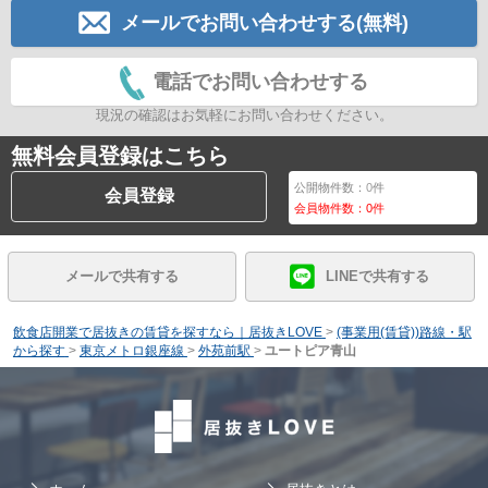
メールでお問い合わせする(無料)
電話でお問い合わせする
現況の確認はお気軽にお問い合わせください。
無料会員登録はこちら
公開物件数：
0
件
会員登録
会員物件数：
0
件
メールで共有する
LINEで共有する
飲食店開業で居抜きの賃貸を探すなら｜居抜きLOVE
>
(事業用(賃貸))路線・駅
から探す
>
東京メトロ銀座線
>
外苑前駅
>
ユートピア青山