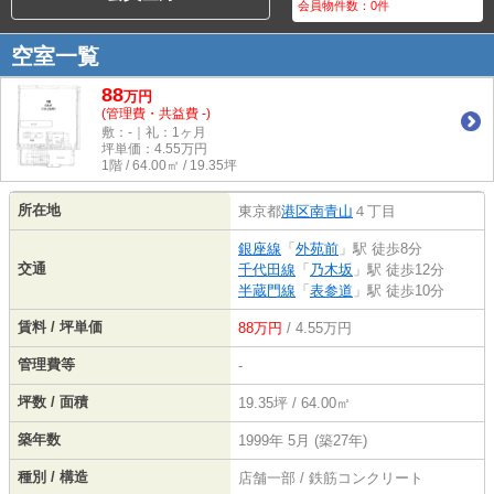
会員物件数：
0
件
空室一覧
88
万
円
(管理費・共益費 -)
敷：-｜礼：1ヶ月
坪単価：
4.55
万円
1階 / 64.00㎡ / 19.35坪
所在地
東京都
港区
南青山
４丁目
銀座線
「
外苑前
」駅 徒歩8分
交通
千代田線
「
乃木坂
」駅 徒歩12分
半蔵門線
「
表参道
」駅 徒歩10分
賃料 / 坪単価
88万円
/ 4.55万円
管理費等
-
坪数 / 面積
19.35坪 / 64.00㎡
築年数
1999年 5月 (築27年)
種別 / 構造
店舗一部 / 鉄筋コンクリート