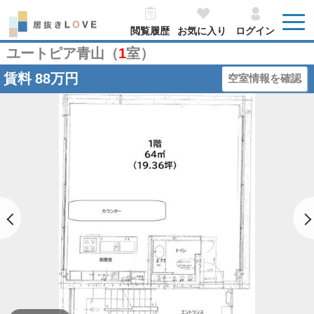
閲覧履歴
お気に入り
ログイン
ユートピア青山（
1
室）
賃料
88万円
空室情報を確認