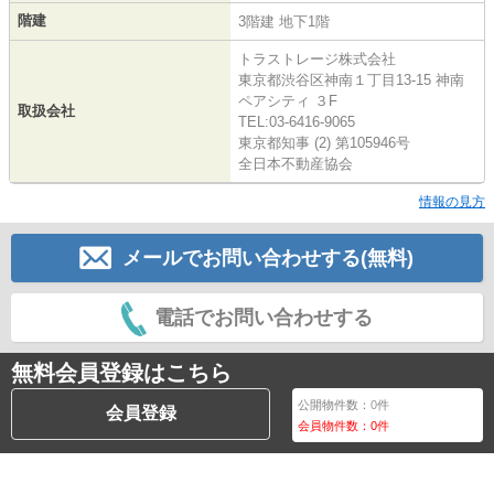
階建
3階建 地下1階
トラストレージ株式会社
東京都渋谷区神南１丁目13-15 神南
ペアシティ ３F
取扱会社
TEL:03-6416-9065
東京都知事 (2) 第105946号
全日本不動産協会
情報の見方
メールでお問い合わせする(無料)
電話でお問い合わせする
無料会員登録はこちら
公開物件数：
0
件
会員登録
会員物件数：
0
件