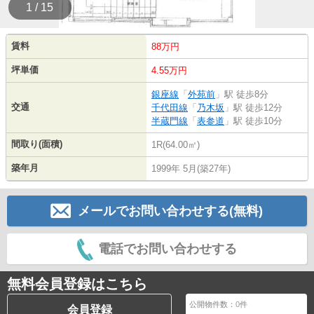
1 / 15
賃料
88万円
坪単価
4.55万円
銀座線
「
外苑前
」駅 徒歩8分
交通
千代田線
「
乃木坂
」駅 徒歩12分
半蔵門線
「
表参道
」駅 徒歩10分
間取り(面積)
1R(64.00㎡)
築年月
1999年 5月(築27年)
メールでお問い合わせする(無料)
電話でお問い合わせする
無料会員登録はこちら
公開物件数：
0
件
会員登録