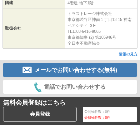
階建
4階建 地下1階
トラストレージ株式会社
東京都渋谷区神南１丁目13-15 神南
ペアシティ ３F
取扱会社
TEL:03-6416-9065
東京都知事 (2) 第105946号
全日本不動産協会
情報の見方
メールでお問い合わせする(無料)
電話でお問い合わせする
無料会員登録はこちら
公開物件数：
0
件
会員登録
会員物件数：
0
件