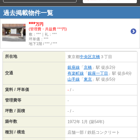
過去掲載物件一覧
***
万円
(管理費・共益費 ***円)
敷：***｜礼：***
坪単価：***
地下1階 / *** / ***
所在地
東京都
中央区
京橋
３丁目
銀座線
「
京橋
」駅 徒歩2分
交通
有楽町線
「
銀座一丁目
」駅 徒歩4分
山手線
「
東京
」駅 徒歩5分
賃料 / 坪単価
-
/ -
管理費等
-
坪数 / 面積
- / -
築年数
1972年 1月 (築54年)
種別 / 構造
店舗一部 / 鉄筋コンクリート