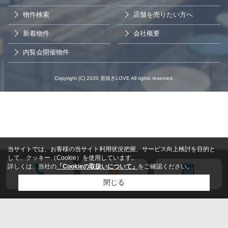
物件検索
店舗を売りたい方へ
新着物件
会社概要
内覧会開催物件
Copyright (C) 2020 居抜きLOVE All rights reserved.
当サイトでは、お客様の当サイト利用状況把握、サービス向上検討を目的と
して、クッキー（Cookie）を使用しています。
詳しくは、当社の
「Cookieの取扱いについて」
をご確認ください。
電話する
会員登録
来店予約
閉じる