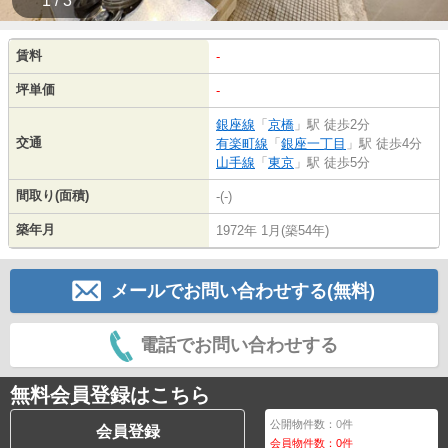
1 / 3
賃料
-
坪単価
-
銀座線
「
京橋
」駅 徒歩2分
交通
有楽町線
「
銀座一丁目
」駅 徒歩4分
山手線
「
東京
」駅 徒歩5分
間取り(面積)
-(-)
築年月
1972年 1月(築54年)
メールでお問い合わせする(無料)
電話でお問い合わせする
無料会員登録はこちら
公開物件数：
0
件
会員登録
会員物件数：
0
件