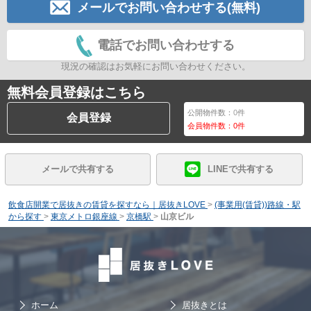
メールでお問い合わせする(無料)
電話でお問い合わせする
現況の確認はお気軽にお問い合わせください。
無料会員登録はこちら
公開物件数：
0
件
会員登録
会員物件数：
0
件
メールで共有する
LINEで共有する
飲食店開業で居抜きの賃貸を探すなら｜居抜きLOVE
>
(事業用(賃貸))路線・駅
から探す
>
東京メトロ銀座線
>
京橋駅
>
山京ビル
ホーム
居抜きとは