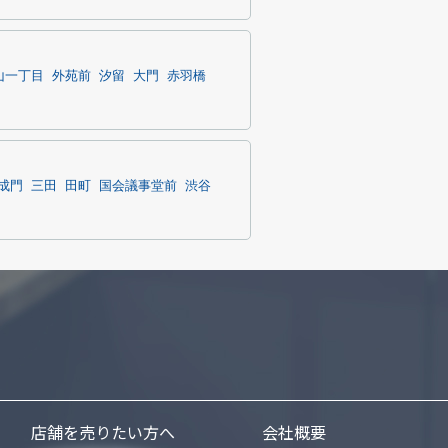
山一丁目
外苑前
汐留
大門
赤羽橋
成門
三田
田町
国会議事堂前
渋谷
店舗を売りたい方へ
会社概要