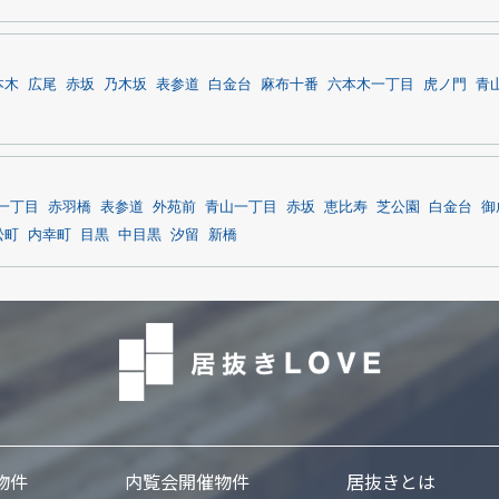
本木
広尾
赤坂
乃木坂
表参道
白金台
麻布十番
六本木一丁目
虎ノ門
青
一丁目
赤羽橋
表参道
外苑前
青山一丁目
赤坂
恵比寿
芝公園
白金台
御
松町
内幸町
目黒
中目黒
汐留
新橋
物件
内覧会開催物件
居抜きとは