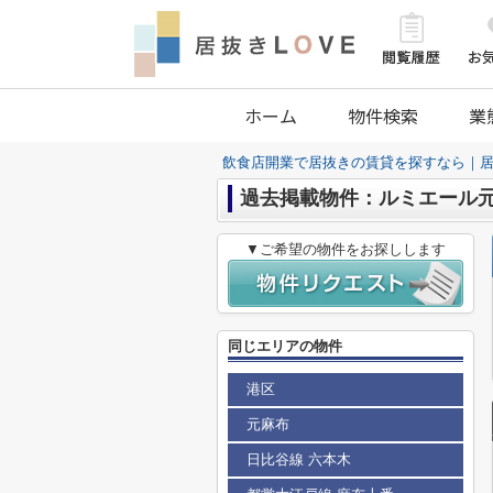
ホーム
物件検索
業
飲食店開業で居抜きの賃貸を探すなら｜居
過去掲載物件：ルミエール
▼ご希望の物件をお探しします
同じエリアの物件
港区
元麻布
日比谷線 六本木