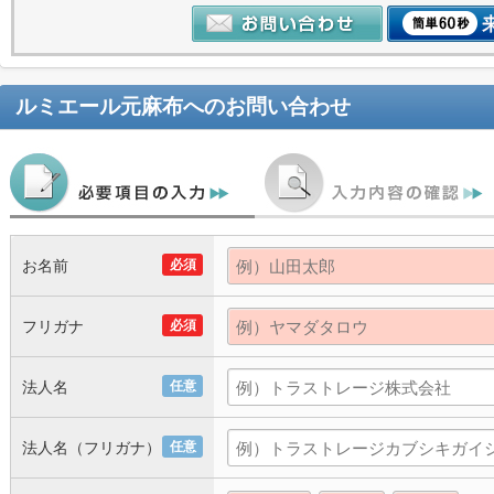
ルミエール元麻布
へのお問い合わせ
お名前
必須
フリガナ
必須
法人名
任意
法人名（フリガナ）
任意