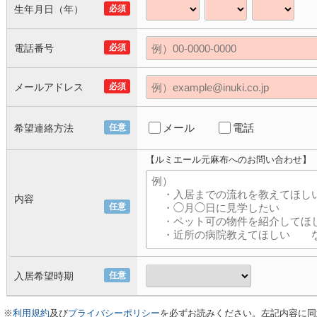
生年月日（年）
必須
電話番号
必須
メールアドレス
必須
メール
電話
希望連絡方法
任意
【ルミエール元麻布へのお問い合わせ】
内容
任意
入居希望時期
任意
※
利用規約
及び
プライバシーポリシー
を必ずお読みください。左記内容に同