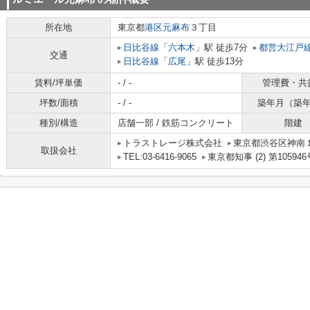
所在地
東京都
港区
元麻布
３丁目
日比谷線
「
六本木
」駅 徒歩7分
都営大江戸
交通
日比谷線
「
広尾
」駅 徒歩13分
賃料/坪単価
- / -
管理費・共
坪数/面積
- / -
築年月（築
種別/構造
店舗一部 / 鉄筋コンクリート
階建
トラストレージ株式会社
東京都渋谷区神南１丁
取扱会社
TEL:03-6416-9065
東京都知事 (2) 第105946