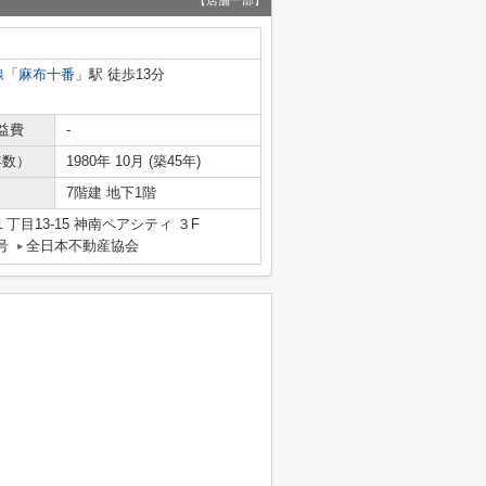
【店舗一部】
線
「
麻布十番
」駅 徒歩13分
益費
-
年数）
1980年 10月 (築45年)
7階建 地下1階
目13-15 神南ペアシティ ３F
号
全日本不動産協会