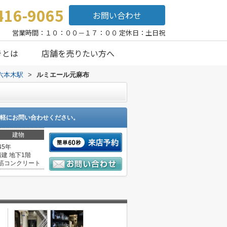
416-9065
お問い合わせ
営業時間：１０：００－１７：００ 定休日：土日祝
きとは
店舗を売りたい方へ
六本木駅
>
ルミエール元麻布
軽にお問い合わせください。
建物
45年
階建 地下1階
筋コンクリート