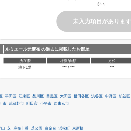
さい。
未入力項目がありま
ルミエール元麻布
の過去に掲載したお部屋
所在階
坪数/面積
方位
地下1階
*** / ***
***
区
墨田区
江東区
品川区
目黒区
大田区
世田谷区
渋谷区
中野区
杉並区
川市
武蔵野市
町田市
小平市
西東京市
青山
芝
麻布十番
芝公園
白金台
浜松町
東新橋