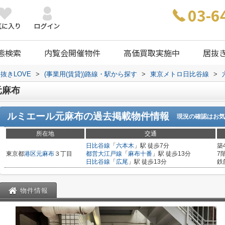
03-6
態検索
内覧会開催物件
高価買取実施中
居抜
抜きLOVE
>
(事業用(賃貸))路線・駅から探す
>
東京メトロ日比谷線
>
元麻布
ルミエール元麻布
の過去掲載物件情報
現況の確認はお気
所在地
交通
日比谷線
「
六本木
」駅 徒歩7分
築
東京都
港区
元麻布
３丁目
都営大江戸線
「
麻布十番
」駅 徒歩13分
7
日比谷線
「
広尾
」駅 徒歩13分
鉄
物件情報