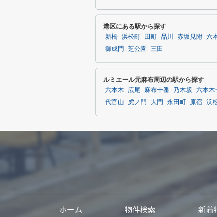
港区にある駅から探す
新橋
浜松町
田町
品川
赤坂見附
六
御成門
芝公園
三田
ルミエール元麻布周辺の駅から探す
六本木
広尾
麻布十番
乃木坂
六本木
代官山
虎ノ門
大門
永田町
原宿
浜
ホーム
物件検索
新着