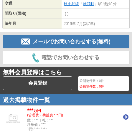
交通
日比谷線
「
神谷町
」駅 徒歩1分
間取り(面積)
-(-)
築年月
2019年 7月(築7年)
メールでお問い合わせする(無料)
電話でお問い合わせする
無料会員登録はこちら
公開物件数：
0
件
会員登録
会員物件数：
0
件
過去掲載物件一覧
***
万円
(管理費・共益費 ***円)
敷：***｜礼：***
坪単価：***
1階 / *** / ***