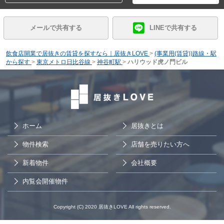
メールで共有する
LINEで共有する
飲食店開業で居抜きの賃貸を探すなら｜居抜きLOVE
>
(事業用(賃貸))路線・駅
から探す
>
東京メトロ日比谷線
>
神谷町駅
>
ハリウッド虎ノ門ビル
ホーム
居抜きとは
物件検索
店舗を売りたい方へ
新着物件
会社概要
内覧会開催物件
Copyright (C) 2020 居抜きLOVE All rights reserved.