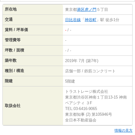
所在地
東京都
港区
虎ノ門
５丁目
交通
日比谷線
「
神谷町
」駅 徒歩1分
賃料 / 坪単価
-
/ -
管理費等
-
坪数 / 面積
- / -
築年数
2019年 7月 (築7年)
種別 / 構造
店舗一部 / 鉄筋コンクリート
階建
5階建
トラストレージ株式会社
東京都渋谷区神南１丁目13-15 神南
ペアシティ ３F
取扱会社
TEL:03-6416-9065
東京都知事 (2) 第105946号
全日本不動産協会
情報の見方