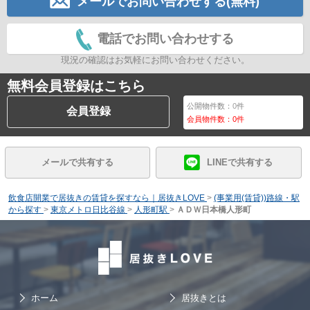
メールでお問い合わせする(無料)
電話でお問い合わせする
現況の確認はお気軽にお問い合わせください。
無料会員登録はこちら
公開物件数：
0
件
会員登録
会員物件数：
0
件
メールで共有する
LINEで共有する
飲食店開業で居抜きの賃貸を探すなら｜居抜きLOVE
>
(事業用(賃貸))路線・駅
から探す
>
東京メトロ日比谷線
>
人形町駅
>
ＡＤＷ日本橋人形町
ホーム
居抜きとは