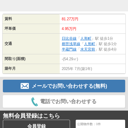
賃料
81.27万円
坪単価
4.95万円
日比谷線
「
人形町
」駅 徒歩1分
交通
都営浅草線
「
人形町
」駅 徒歩1分
半蔵門線
「
水天宮前
」駅 徒歩4分
間取り(面積)
-(54.29㎡)
築年月
2025年 7月(築1年)
メールでお問い合わせする(無料)
電話でお問い合わせする
無料会員登録はこちら
公開物件数：
0
件
会員登録