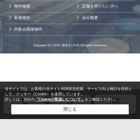
物件検索
店舗を売りたい方へ
新着物件
会社概要
内覧会開催物件
Copyright (C) 2020 居抜きLOVE All rights reserved.
当サイトでは、お客様の当サイト利用状況把握、サービス向上検討を目的と
して、クッキー（Cookie）を使用しています。
詳しくは、当社の
「Cookieの取扱いについて」
をご確認ください。
電話する
会員登録
来店予約
閉じる