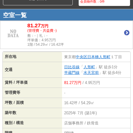
会員物件数：
0
件
空室一覧
81.27
万
円
(管理費・共益費 -)
敷：-｜礼：-
坪単価：
4.95
万円
1階 / 54.29㎡ / 16.42坪
所在地
東京都
中央区
日本橋人形町
１丁目
日比谷線
「
人形町
」駅 徒歩1分
交通
半蔵門線
「
水天宮前
」駅 徒歩4分
賃料 / 坪単価
81.27万円
/ 4.95万円
管理費等
-
坪数 / 面積
16.42坪 / 54.29㎡
築年数
2025年 7月 (築1年)
種別 / 構造
店舗事務所 / 鉄骨造
階建