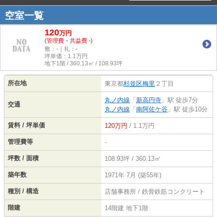
空室一覧
120
万
円
(管理費・共益費 -)
敷：-｜礼：-
坪単価：
1.1
万円
地下1階 / 360.13㎡ / 108.93坪
所在地
東京都
杉並区
梅里
２丁目
丸ノ内線
「
新高円寺
」駅 徒歩7分
交通
丸ノ内線
「
南阿佐ケ谷
」駅 徒歩10分
賃料 / 坪単価
120万円
/ 1.1万円
管理費等
-
坪数 / 面積
108.93坪 / 360.13㎡
築年数
1971年 7月 (築55年)
種別 / 構造
店舗事務所 / 鉄骨鉄筋コンクリート
階建
14階建 地下1階