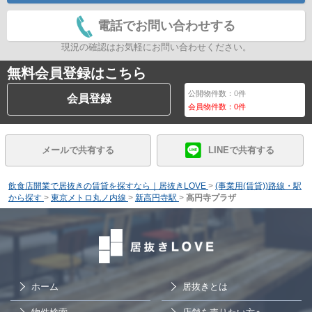
電話でお問い合わせする
現況の確認はお気軽にお問い合わせください。
無料会員登録はこちら
公開物件数：
0
件
会員登録
会員物件数：
0
件
メールで共有する
LINEで共有する
飲食店開業で居抜きの賃貸を探すなら｜居抜きLOVE
>
(事業用(賃貸))路線・駅
から探す
>
東京メトロ丸ノ内線
>
新高円寺駅
>
高円寺プラザ
ホーム
居抜きとは