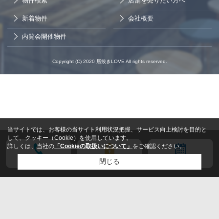
物件検索
店舗を売りたい方へ
新着物件
会社概要
内覧会開催物件
Copyright (C) 2020 居抜きLOVE All rights reserved.
当サイトでは、お客様の当サイト利用状況把握、サービス向上検討を目的と
して、クッキー（Cookie）を使用しています。
詳しくは、当社の
「Cookieの取扱いについて」
をご確認ください。
電話する
会員登録
来店予約
閉じる