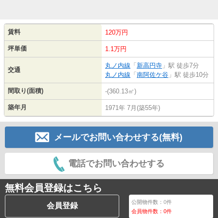
賃料
120万円
坪単価
1.1万円
丸ノ内線
「
新高円寺
」駅 徒歩7分
交通
丸ノ内線
「
南阿佐ケ谷
」駅 徒歩10分
間取り(面積)
-(360.13㎡)
築年月
1971年 7月(築55年)
メールでお問い合わせする(無料)
電話でお問い合わせする
無料会員登録はこちら
公開物件数：
0
件
会員登録
会員物件数：
0
件