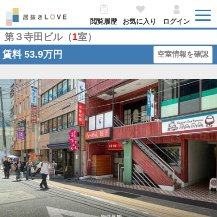
閲覧履歴
お気に入り
ログイン
第３寺田ビル（
1
室）
賃料
53.9万円
空室情報を確認