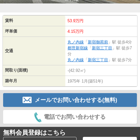
賃料
53.9万円
坪単価
4.15万円
丸ノ内線
「
新宿御苑前
」駅 徒歩4分
都営新宿線
「
新宿三丁目
」駅 徒歩7
交通
分
丸ノ内線
「
新宿三丁目
」駅 徒歩7分
間取り(面積)
-(42.92㎡)
築年月
1975年 1月(築51年)
メールでお問い合わせする(無料)
電話でお問い合わせする
無料会員登録はこちら