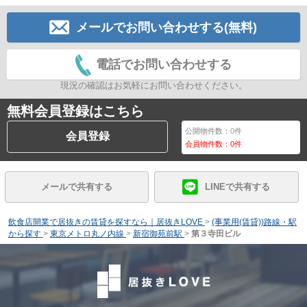
メールでお問い合わせする(無料)
電話でお問い合わせする
現況の確認はお気軽にお問い合わせください。
無料会員登録はこちら
公開物件数：
0
件
会員登録
会員物件数：
0
件
メールで共有する
LINEで共有する
飲食店開業で居抜きの賃貸を探すなら｜居抜きLOVE
>
(事業用(賃貸))路線・駅
から探す
>
東京メトロ丸ノ内線
>
新宿御苑前駅
>
第３寺田ビル