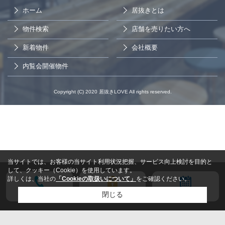
ホーム
居抜きとは
物件検索
店舗を売りたい方へ
新着物件
会社概要
内覧会開催物件
Copyright (C) 2020 居抜きLOVE All rights reserved.
当サイトでは、お客様の当サイト利用状況把握、サービス向上検討を目的と
して、クッキー（Cookie）を使用しています。
詳しくは、当社の
「Cookieの取扱いについて」
をご確認ください。
電話する
会員登録
来店予約
閉じる