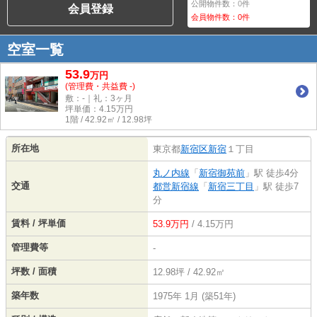
公開物件数：
0
件
会員登録
会員物件数：
0
件
空室一覧
53.9
万
円
(管理費・共益費 -)
敷：-｜礼：3ヶ月
坪単価：
4.15
万円
1階 / 42.92㎡ / 12.98坪
所在地
東京都
新宿区
新宿
１丁目
丸ノ内線
「
新宿御苑前
」駅 徒歩4分
交通
都営新宿線
「
新宿三丁目
」駅 徒歩7
分
賃料 / 坪単価
53.9万円
/ 4.15万円
管理費等
-
坪数 / 面積
12.98坪 / 42.92㎡
築年数
1975年 1月 (築51年)