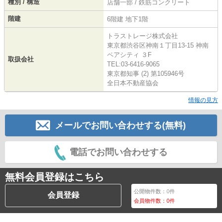
種別 / 構造
店舗一部 / 鉄筋コンクリート
階建
6階建 地下1階
トラストレージ株式会社
東京都渋谷区神南１丁目13-15 神南
ペアシティ ３F
取扱会社
TEL:03-6416-9065
東京都知事 (2) 第105946号
全日本不動産協会
情報の見方
メールでお問い合わせする(無料)
電話でお問い合わせする
無料会員登録はこちら
公開物件数：
0
件
会員登録
会員物件数：
0
件