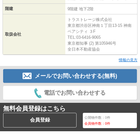
階建
9階建 地下2階
トラストレージ株式会社
東京都渋谷区神南１丁目13-15 神南
ペアシティ ３F
取扱会社
TEL:03-6416-9065
東京都知事 (2) 第105946号
全日本不動産協会
情報の見方
メールでお問い合わせする(無料)
電話でお問い合わせする
無料会員登録はこちら
公開物件数：
0
件
会員登録
会員物件数：
0
件