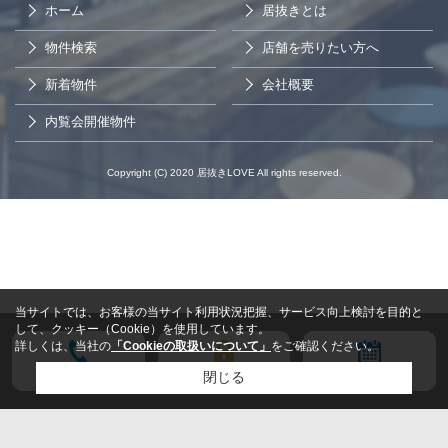
ホーム
居抜きとは
物件検索
店舗を売りたい方へ
新着物件
会社概要
内覧会開催物件
Copyright (C) 2020 居抜きLOVE All rights reserved.
当サイトでは、お客様の当サイト利用状況把握、サービス向上検討を目的と
して、クッキー（Cookie）を使用しています。
詳しくは、当社の
「Cookieの取扱いについて」
をご確認ください。
電話する
会員登録
来店予約
閉じる