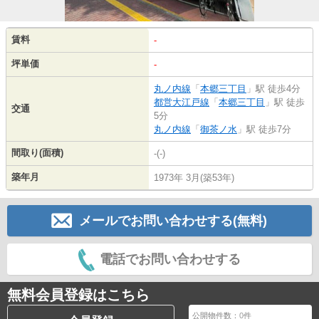
賃料
-
坪単価
-
丸ノ内線
「
本郷三丁目
」駅 徒歩4分
都営大江戸線
「
本郷三丁目
」駅 徒歩
交通
5分
丸ノ内線
「
御茶ノ水
」駅 徒歩7分
間取り(面積)
-(-)
築年月
1973年 3月(築53年)
メールでお問い合わせする(無料)
電話でお問い合わせする
無料会員登録はこちら
公開物件数：
0
件