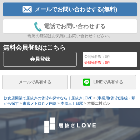
メールでお問い合わせする(無料)
電話でお問い合わせする
現況の確認はお気軽にお問い合わせください。
無料会員登録はこちら
公開物件数：
0
件
会員登録
会員物件数：
0
件
メールで共有する
LINEで共有する
飲食店開業で居抜きの賃貸を探すなら｜居抜きLOVE
>
(事業用(賃貸))路線・駅
から探す
>
東京メトロ丸ノ内線
>
本郷三丁目駅
>
本郷二村ビル