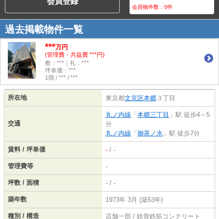
会員登録
会員物件数：
0
件
過去掲載物件一覧
***
万円
(管理費・共益費 ***円)
敷：***｜礼：***
坪単価：***
1階 / *** / ***
所在地
東京都
文京区
本郷
３丁目
丸ノ内線
「
本郷三丁目
」駅 徒歩4～5
交通
分
丸ノ内線
「
御茶ノ水
」駅 徒歩7分
賃料 / 坪単価
-
/ -
管理費等
-
坪数 / 面積
- / -
築年数
1973年 3月 (築53年)
種別 / 構造
店舗一部 / 鉄骨鉄筋コンクリート