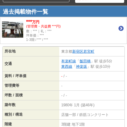
過去掲載物件一覧
***
万円
(管理費・共益費 ***円)
敷：***｜礼：***
坪単価：***
1-3階 / *** / ***
所在地
東京都
新宿区
若宮町
有楽町線
「
飯田橋
」駅 徒歩5分
交通
東西線
「
神楽坂
」駅 徒歩10分
賃料 / 坪単価
-
/ -
管理費等
-
坪数 / 面積
- / -
築年数
1980年 1月 (築46年)
種別 / 構造
店舗一部 / 鉄筋コンクリート
階建
3階建 地下1階