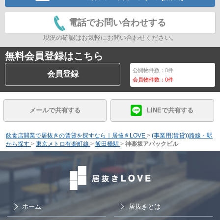
電話でお問い合わせする
現況の確認はお気軽にお問い合わせください。
無料会員登録はこちら
公開物件数：
0
件
会員登録
会員物件数：
0
件
メールで共有する
LINEで共有する
飲食店開業で居抜きの賃貸を探すなら｜居抜きLOVE
>
(事業用(賃貸))路線・駅
から探す
>
東京メトロ有楽町線
>
飯田橋駅
>
神楽坂アバックビル
ホーム
居抜きとは