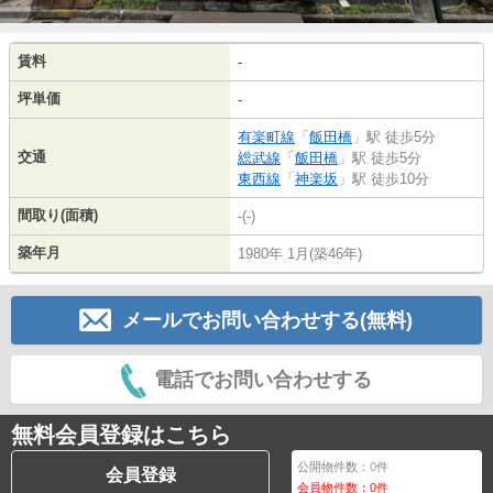
賃料
-
坪単価
-
有楽町線
「
飯田橋
」駅 徒歩5分
交通
総武線
「
飯田橋
」駅 徒歩5分
東西線
「
神楽坂
」駅 徒歩10分
間取り(面積)
-(-)
築年月
1980年 1月(築46年)
メールでお問い合わせする(無料)
電話でお問い合わせする
無料会員登録はこちら
公開物件数：
0
件
会員登録
会員物件数：
0
件