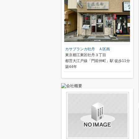
カサブランカ牡丹 Ａ区画
東京都江東区牡丹３丁目
都営大江戸線「門前仲町」駅 徒歩11分
築44年