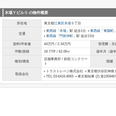
木場ＹビルⅡ
の物件概要
所在地
東京都
江東区
木場
５丁目
東西線
「
木場
」駅 徒歩1分
東西線
「
東陽町
交通
東西線
「
門前仲町
」駅 徒歩13分
賃料/坪単価
44万円 / 2.34万円
管理費・共
坪数/面積
18.77坪 / 62.08㎡
築年月（築
店舗事務所 / 鉄筋コンクリー
種別/構造
階建
ト
トラストレージ株式会社
東京都渋谷区神南１丁
取扱会社
TEL:03-6416-9065
東京都知事 (2) 第105946