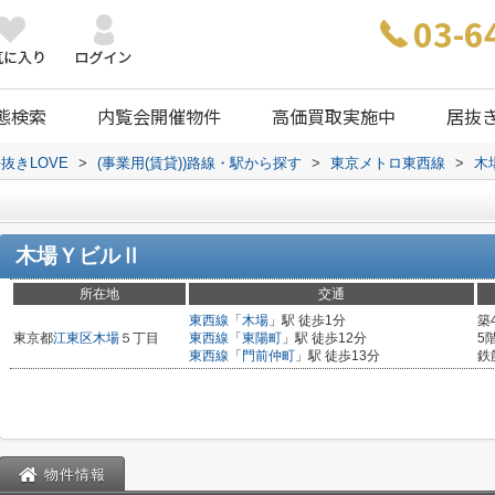
03-6
態検索
内覧会開催物件
高価買取実施中
居抜
抜きLOVE
>
(事業用(賃貸))路線・駅から探す
>
東京メトロ東西線
>
木
木場ＹビルⅡ
所在地
交通
東西線
「
木場
」駅 徒歩1分
築
東京都
江東区
木場
５丁目
東西線
「
東陽町
」駅 徒歩12分
5
東西線
「
門前仲町
」駅 徒歩13分
鉄
物件情報