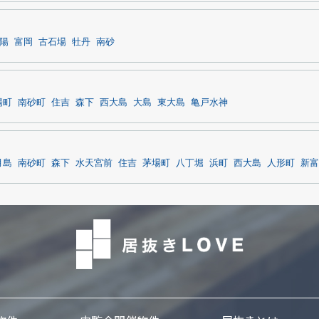
陽
富岡
古石場
牡丹
南砂
陽町
南砂町
住吉
森下
西大島
大島
東大島
亀戸水神
月島
南砂町
森下
水天宮前
住吉
茅場町
八丁堀
浜町
西大島
人形町
新富