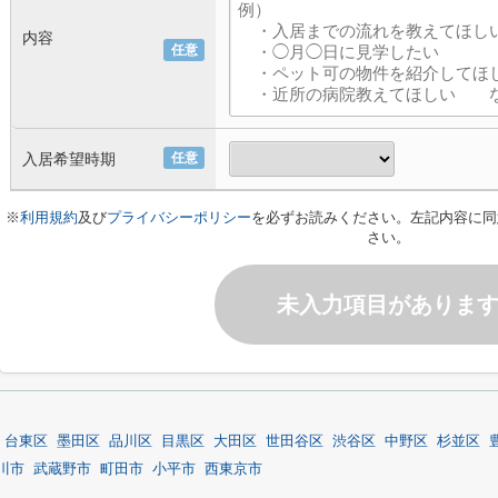
内容
任意
入居希望時期
任意
※
利用規約
及び
プライバシーポリシー
を必ずお読みください。左記内容に同
さい。
未入力項目がありま
台東区
墨田区
品川区
目黒区
大田区
世田谷区
渋谷区
中野区
杉並区
川市
武蔵野市
町田市
小平市
西東京市