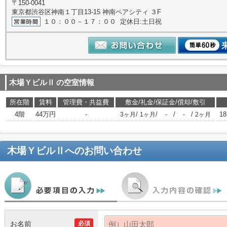
〒150-0041
東京都渋谷区神南１丁目13-15 神南ペアシティ ３F
１０：００－１７：００ 定休日:土日祝
木場ＹビルⅡ
の空室情報
所在階
賃料
管理費・共益費
敷金/礼金/保証金/償却/敷引
4階
44万円
-
/
/
/
/
18
3ヶ月
1ヶ月
-
-
2ヶ月
木場ＹビルⅡ
へのお問い合わせ
お名前
必須