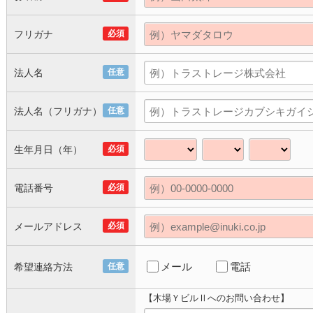
フリガナ
必須
法人名
任意
法人名（フリガナ）
任意
生年月日（年）
必須
電話番号
必須
メールアドレス
必須
メール
電話
希望連絡方法
任意
【木場ＹビルⅡへのお問い合わせ】