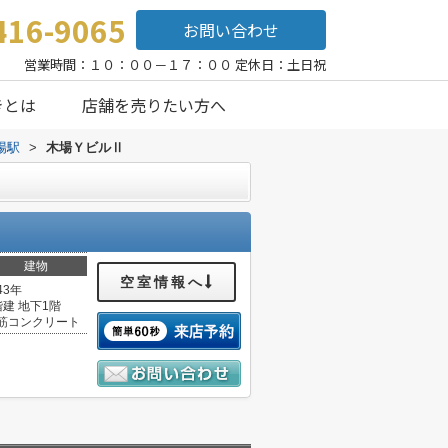
416-9065
お問い合わせ
営業時間：１０：００－１７：００ 定休日：土日祝
きとは
店舗を売りたい方へ
場駅
>
木場ＹビルⅡ
建物
空室情報へ
43年
階建 地下1階
筋コンクリート