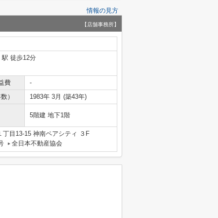
情報の見方
【店舗事務所】
」駅 徒歩12分
益費
-
年数）
1983年 3月 (築43年)
5階建 地下1階
目13-15 神南ペアシティ ３F
号
全日本不動産協会