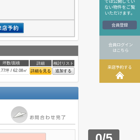
では公開してい
ない物件をご覧
いただけます。
会員登録
会員ログイン
はこちら
坪数/面積
詳細
検討リスト
来店予約する
.77坪 / 62.08㎡
詳細を見る
追加する
0
/
5