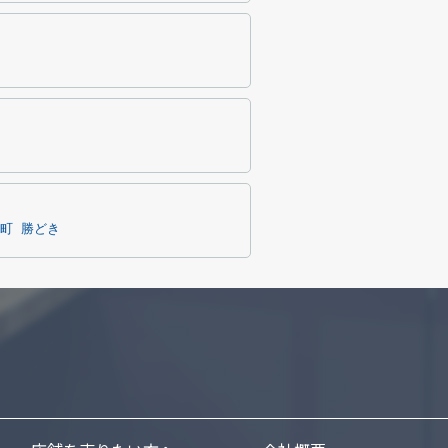
町
勝どき