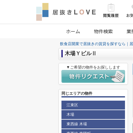
ホーム
物件検索
業
飲食店開業で居抜きの賃貸を探すなら｜居
木場ＹビルⅡ
▼ご希望の物件をお探しします
同じエリアの物件
江東区
木場
東西線 木場