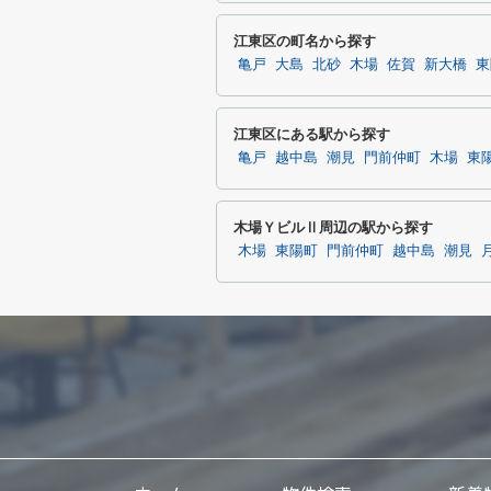
江東区の町名から探す
亀戸
大島
北砂
木場
佐賀
新大橋
東
江東区にある駅から探す
亀戸
越中島
潮見
門前仲町
木場
東
木場ＹビルⅡ周辺の駅から探す
木場
東陽町
門前仲町
越中島
潮見