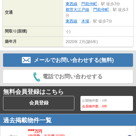
東西線
「
門前仲町
」駅 徒歩3分
都営大江戸線
「
門前仲町
」駅 徒歩3
交通
分
東西線
「
木場
」駅 徒歩7分
間取り(面積)
-(-)
築年月
2020年 2月(築6年)
メールでお問い合わせする(無料)
電話でお問い合わせする
無料会員登録はこちら
公開物件数：
0
件
会員登録
会員物件数：
0
件
過去掲載物件一覧
***
万円