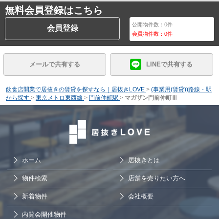
無料会員登録はこちら
公開物件数：
0
件
会員登録
会員物件数：
0
件
メールで共有する
LINEで共有する
飲食店開業で居抜きの賃貸を探すなら｜居抜きLOVE
>
(事業用(賃貸))路線・駅
から探す
>
東京メトロ東西線
>
門前仲町駅
>
マガザン門前仲町Ⅲ
ホーム
居抜きとは
物件検索
店舗を売りたい方へ
新着物件
会社概要
内覧会開催物件