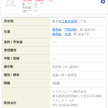
(管理費・共益費 ***円)
敷：***｜礼：***
坪単価：***
1階 / *** / ***
所在地
東京都
江東区
富岡
１丁目
東西線
「
門前仲町
」駅 徒歩3分
交通
東西線
「
木場
」駅 徒歩7分
賃料 / 坪単価
-
/ -
管理費等
-
坪数 / 面積
- / -
築年数
2020年 2月 (築6年)
種別 / 構造
店舗一部 / 鉄骨造
階建
3階建
トラストレージ株式会社
東京都渋谷区神南１丁目13-15 神南
ペアシティ ３F
取扱会社
TEL:03-6416-9065