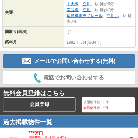
中央線
「
立川
」駅 徒歩6分
南武線
「
立川
」駅 徒歩7分
交通
多摩都市モノレール
「
立川北
」駅 徒
歩8分
間取り(面積)
-(-)
築年月
1992年 5月(築34年)
メールでお問い合わせする(無料)
電話でお問い合わせする
無料会員登録はこちら
公開物件数：
0
件
会員登録
会員物件数：
0
件
過去掲載物件一覧
***
万円