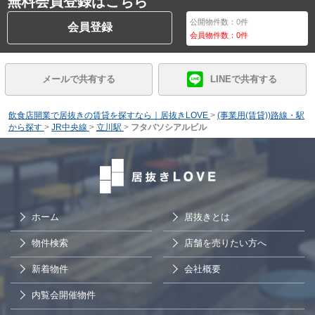
無料会員登録はこちら
公開物件数：
0
件
会員登録
会員物件数：
0
件
メールで共有する
LINEで共有する
飲食店開業で居抜きの賃貸を探すなら｜居抜きLOVE
>
(事業用(賃貸))路線・駅
から探す
>
JR中央線
>
立川駅
>
フタバソシアルビル
ホーム
居抜きとは
物件検索
店舗を売りたい方へ
新着物件
会社概要
内覧会開催物件