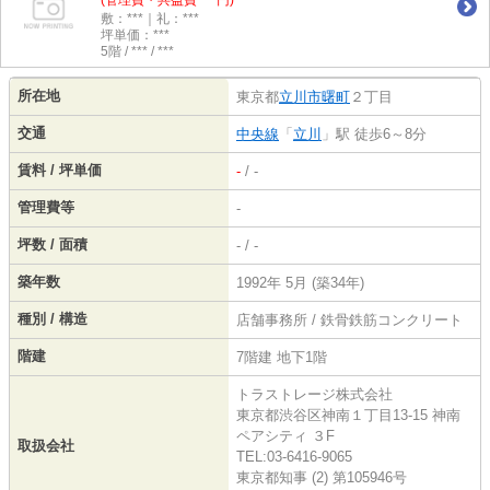
(管理費・共益費 ***円)
敷：***｜礼：***
坪単価：***
5階 / *** / ***
所在地
東京都
立川市
曙町
２丁目
交通
中央線
「
立川
」駅 徒歩6～8分
賃料 / 坪単価
-
/ -
管理費等
-
坪数 / 面積
- / -
築年数
1992年 5月 (築34年)
種別 / 構造
店舗事務所 / 鉄骨鉄筋コンクリート
階建
7階建 地下1階
トラストレージ株式会社
東京都渋谷区神南１丁目13-15 神南
ペアシティ ３F
取扱会社
TEL:03-6416-9065
東京都知事 (2) 第105946号