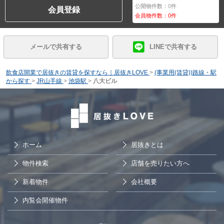
公開物件数：
0
件
会員登録
会員物件数：
0
件
メールで共有する
LINEで共有する
飲食店開業で居抜きの賃貸を探すなら｜居抜きLOVE
>
(事業用(賃貸))路線・駅
から探す
>
JR山手線
>
池袋駅
>
八大ビル
ホーム
居抜きとは
物件検索
店舗を売りたい方へ
新着物件
会社概要
内覧会開催物件