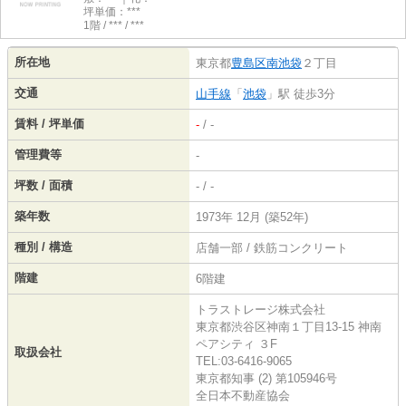
坪単価：***
1階 / *** / ***
所在地
東京都
豊島区
南池袋
２丁目
交通
山手線
「
池袋
」駅 徒歩3分
賃料 / 坪単価
-
/ -
管理費等
-
坪数 / 面積
- / -
築年数
1973年 12月 (築52年)
種別 / 構造
店舗一部 / 鉄筋コンクリート
階建
6階建
トラストレージ株式会社
東京都渋谷区神南１丁目13-15 神南
ペアシティ ３F
取扱会社
TEL:03-6416-9065
東京都知事 (2) 第105946号
全日本不動産協会