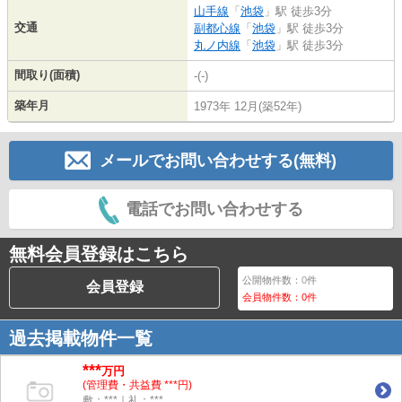
山手線
「
池袋
」駅 徒歩3分
交通
副都心線
「
池袋
」駅 徒歩3分
丸ノ内線
「
池袋
」駅 徒歩3分
間取り(面積)
-(-)
築年月
1973年 12月(築52年)
メールでお問い合わせする(無料)
電話でお問い合わせする
無料会員登録はこちら
公開物件数：
0
件
会員登録
会員物件数：
0
件
過去掲載物件一覧
***
万円
(管理費・共益費 ***円)
敷：***｜礼：***