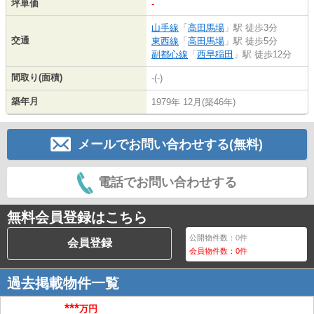
坪単価
-
山手線
「
高田馬場
」駅 徒歩3分
交通
東西線
「
高田馬場
」駅 徒歩5分
副都心線
「
西早稲田
」駅 徒歩12分
間取り(面積)
-(-)
築年月
1979年 12月(築46年)
メールでお問い合わせする(無料)
電話でお問い合わせする
無料会員登録はこちら
公開物件数：
0
件
会員登録
会員物件数：
0
件
過去掲載物件一覧
***
万円