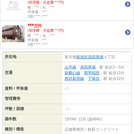
(管理費・共益費 ***円)
敷：***｜礼：***
坪単価：***
1階 / *** / ***
***
万円
(管理費・共益費 ***円)
敷：***｜礼：***
坪単価：***
1階 / *** / ***
所在地
東京都
新宿区
高田馬場
４丁目
山手線
「
高田馬場
」駅 徒歩3～5分
交通
副都心線
「
西早稲田
」駅 徒歩12分
西武新宿線
「
下落合
」駅 徒歩12分
賃料 / 坪単価
-
/ -
管理費等
-
坪数 / 面積
- / -
築年数
1979年 12月 (築46年)
種別 / 構造
店舗事務所 / 鉄筋コンクリート