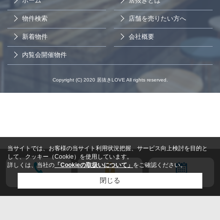
ホーム
居抜きとは
物件検索
店舗を売りたい方へ
新着物件
会社概要
内覧会開催物件
Copyright (C) 2020 居抜きLOVE All rights reserved.
当サイトでは、お客様の当サイト利用状況把握、サービス向上検討を目的と
して、クッキー（Cookie）を使用しています。
詳しくは、当社の
「Cookieの取扱いについて」
をご確認ください。
電話する
会員登録
来店予約
閉じる