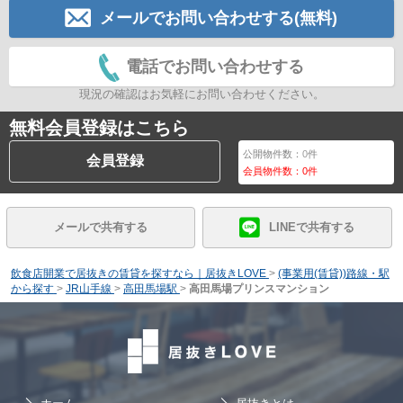
メールでお問い合わせする(無料)
電話でお問い合わせする
現況の確認はお気軽にお問い合わせください。
無料会員登録はこちら
公開物件数：
0
件
会員登録
会員物件数：
0
件
メールで共有する
LINEで共有する
飲食店開業で居抜きの賃貸を探すなら｜居抜きLOVE
>
(事業用(賃貸))路線・駅
から探す
>
JR山手線
>
高田馬場駅
>
高田馬場プリンスマンション