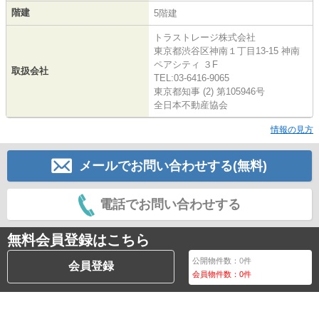
階建
5階建
トラストレージ株式会社
東京都渋谷区神南１丁目13-15 神南
ペアシティ ３F
取扱会社
TEL:03-6416-9065
東京都知事 (2) 第105946号
全日本不動産協会
情報の見方
メールでお問い合わせする(無料)
電話でお問い合わせする
無料会員登録はこちら
公開物件数：
0
件
会員登録
会員物件数：
0
件